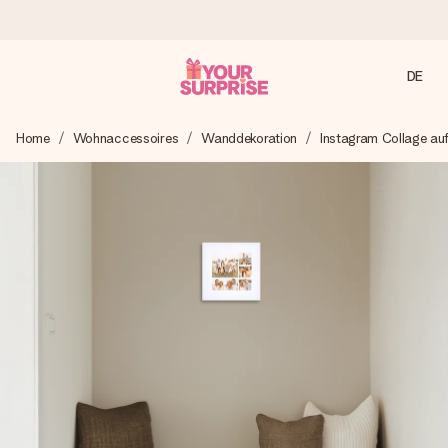
DE
Heute bestellt, in 1 Werktag verschickt
Home
Wohnaccessoires
Wanddekoration
Instagram Collage au
Wir bereiten dein Geschenk sorgfältig vor und schicken es
blitzschnell – damit du es genau zum richtigen Zeitpunkt
überreichen kannst, wenn es am meisten zählt.
4,8 (basierend auf +15.000 Bewertungen)
Unsere Geschenke begeistern. Kunden bewerten uns mit
4,8 bei Google Reviews (Gesamtergebnis aller Länder, in
die wir versenden).
Mit Liebe gemacht, im Handumdrehen