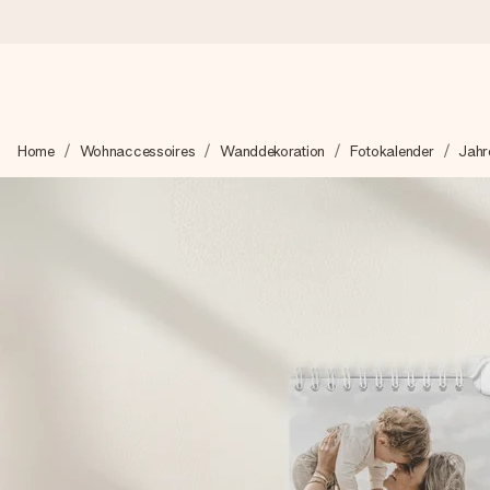
Heute bestellt, in 1 Werktag verschickt
Home
Wohnaccessoires
Wanddekoration
Fotokalender
Jahr
Wir bereiten dein Geschenk sorgfältig vor und schicken es bli
4,8 (basierend auf +15.000 Bewertungen)
Unsere Geschenke begeistern. Kunden bewerten uns mit 4,8 be
Mit Liebe gemacht, im Handumdrehen
Erstelle etwas Einzigartiges in wenigen Schritten – mit ihre