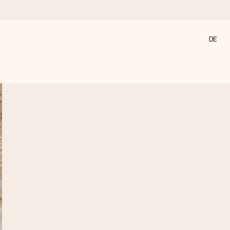
DE
annst, wenn es am meisten zählt.
den).
 nur pure Liebe für den perfekten Moment.