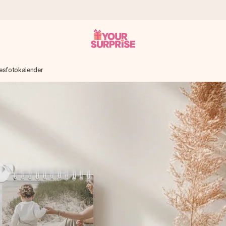
esfotokalender
tzschnell – damit du es genau zum richtigen Zeitpunkt überreichen k
i Google Reviews (Gesamtergebnis aller Länder, in die wir versen
m Namen, deinem Foto oder einer Nachricht von Herzen. Kein Stress,