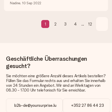
eine fristgerechte Lieferung durch unsere Lieferdienste
Nadine, 10 Sep 2022
erfolgt.
Welche Lieferoptionen stehen zur Verfügung?
Derzeit können wir (noch) keine verschiedenen Lieferoptionen
1
2
3
4
...
12
anbieten. Das Geschenk, das bestellt wird, wird als Paket oder
Päckchen versendet. Möchtest du wissen, ob es als Paket
oder Päckchen geliefert wird, kontaktiere bitte unseren
Kundenservice.
Zahlung
Wie kann ich meine Bestellung bezahlen?
Geschäftliche Überraschungen
Wir bieten die folgenden Zahlungsoptionen an: Vorauskasse
gesucht?
mit normaler Überweisung, Sofortüberweisung, Paypal,
Kreditkarte oder auf Rechnung über Klarna. Bei einer
manuellen Überweisung verlängert sich die Lieferzeit des
Sie möchten eine größere Anzahl dieses Artikels bestellen?
Geschenks jedoch um 3 Werktage.
Füllen Sie das Formular rechts aus und erhalten Sie innerhalb
von 24 Stunden ein Angebot. Wir sind an Werktagen von
Geschenk empfangen
08.30 - 17.00 Uhr telefonisch für Sie erreichbar.
Was, wenn das Geschenk meine Erwartungen nicht
erfüllt?
b2b-de@yoursurprise.lu
+352 27 86 44 23
Sollte das Geschenk wider Erwarten deine Erwartungen nicht