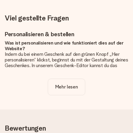
Viel gestellte Fragen
Personalisieren & bestellen
Was ist personalisieren und wie funktioniert dies auf der
Website?
Indem du bei einem Geschenk auf den grünen Knopf „Hier
personalisieren“ klickst, beginnst du mit der Gestaltung deines
Geschenkes. In unserem Geschenk-Editor kannst du das
Geschenk komplett nach Wunsch mit deinem eigenen Foto
und/oder Text gestalten. Wenn du möchtest, wählst du auch
noch eines unserer angebotenen Designs, um deinem
Mehr lesen
Geschenk die perfekte Ausstrahlung zu verleihen.
Ist die Personalisierung im Preis enthalten?
Der auf der Website angezeigte Preis ist inklusive der
Personalisierung. So ist und bleibt es übersichtlich!
Hat mein Foto die richtige Qualität?
Bewertungen
Wir möchten sicherstellen, dass du mit deinem Geschenk