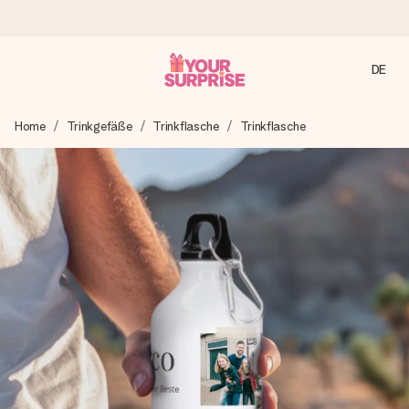
DE
Heute bestellt, in 1 Werktag verschickt
Home
Trinkgefäße
Trinkflasche
Trinkflasche
Wir bereiten dein Geschenk sorgfältig vor und schicken es
blitzschnell – damit du es genau zum richtigen Zeitpunkt
überreichen kannst, wenn es am meisten zählt.
4,8 (basierend auf +15.000 Bewertungen)
Unsere Geschenke begeistern. Kunden bewerten uns mit
4,8 bei Google Reviews (Gesamtergebnis aller Länder, in
die wir versenden).
Mit Liebe gemacht, im Handumdrehen