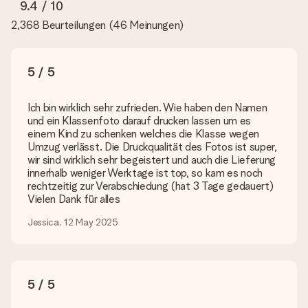
rundum zufrieden bist. Deshalb ist es wichtig, qualitativ
9.4
/ 10
hochwertige Fotos zu verwenden. Wenn du dir nicht sicher
2,368 Beurteilungen
(
46 Meinungen
)
bist, ob dein Bild die erforderliche Qualität aufweist, wende
dich bitte an unseren Kundenservice und füge dein Foto
zusammen mit dem Geschenk bei, das du bestellen
möchtest. Unser Kundenservice kann dann die Qualität für
5 / 5
dich überprüfen!
Welche Dateien kann ich hochladen?
Ich bin wirklich sehr zufrieden. Wie haben den Namen
Es können JPG und PNG Dateien in unseren Editor
und ein Klassenfoto darauf drucken lassen um es
hochgeladen werden. Ist dies zu technisch oder möchtest du
einem Kind zu schenken welches die Klasse wegen
eine andere Bilddatei verwenden? Kontaktiere bitte unseren
Umzug verlässt. Die Druckqualität des Fotos ist super,
Kundenservice, dort wird dir gerne weitergeholfen, sodass du
wir sind wirklich sehr begeistert und auch die Lieferung
dein Geschenk gestalten kannst!
innerhalb weniger Werktage ist top, so kam es noch
rechtzeitig zur Verabschiedung (hat 3 Tage gedauert)
Was, wenn die von mir gewünschte Farbe oder eine andere
Vielen Dank für alles
Option nicht zur Verfügung steht?
Suchst du ein spezielles Geschenk oder ein Geschenk in einer
Jessica, 12 May 2025
bestimmten Farbe aber wirst auf unserer Seite nicht fündig?
Kontaktiere bitte unseren Kundenservice, dort wird dir gerne
weitergeholfen!
5 / 5
Wie füge ich eine Geschenkkarte hinzu? Was genau ist
die Geschenkkarte?