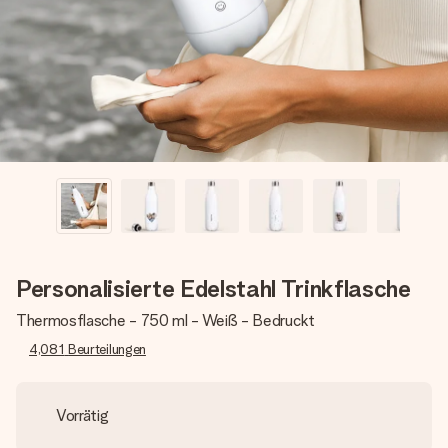
Erstelle etwas Einzigartiges in wenigen Schritten – mit
ihrem Namen, deinem Foto oder einer Nachricht von
Herzen. Kein Stress, nur pure Liebe für den perfekten
Moment.
Personalisierte Edelstahl Trinkflasche
Thermosflasche - 750 ml - Weiß - Bedruckt
4,081
Beurteilungen
Vorrätig