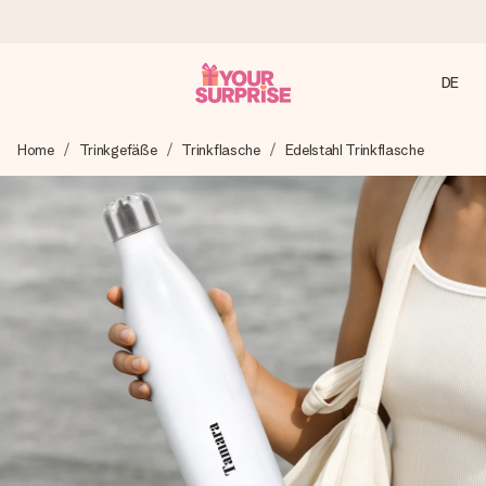
DE
Heute bestellt, in 1 Werktag verschickt
Home
Trinkgefäße
Trinkflasche
Edelstahl Trinkflasche
Wir bereiten dein Geschenk sorgfältig vor und schicken es
blitzschnell – damit du es genau zum richtigen Zeitpunkt
überreichen kannst, wenn es am meisten zählt.
4,8 (basierend auf +15.000 Bewertungen)
Unsere Geschenke begeistern. Kunden bewerten uns mit
4,8 bei Google Reviews (Gesamtergebnis aller Länder, in
die wir versenden).
Mit Liebe gemacht, im Handumdrehen