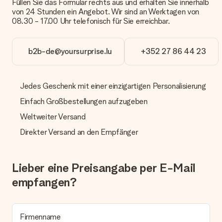
Füllen Sie das Formular rechts aus und erhalten Sie innerhalb
Kundenservice.
von 24 Stunden ein Angebot. Wir sind an Werktagen von
08.30 - 17.00 Uhr telefonisch für Sie erreichbar.
Zahlung
Wie kann ich meine Bestellung bezahlen?
Wir bieten die folgenden Zahlungsoptionen an: Vorauskasse
b2b-de@yoursurprise.lu
+352 27 86 44 23
mit normaler Überweisung, Sofortüberweisung, Paypal,
Kreditkarte oder auf Rechnung über Klarna. Bei einer
manuellen Überweisung verlängert sich die Lieferzeit des
Jedes Geschenk mit einer einzigartigen Personalisierung
Geschenks jedoch um 3 Werktage.
Einfach Großbestellungen aufzugeben
Geschenk empfangen
Weltweiter Versand
Was, wenn das Geschenk meine Erwartungen nicht
erfüllt?
Direkter Versand an den Empfänger
Sollte das Geschenk wider Erwarten deine Erwartungen nicht
erfüllen, bitten wir dich, unseren Kundenservice zu
kontaktieren. Dort wird dir umgehend ein passender
Lieber eine Preisangabe per E-Mail
Lösungsvorschlag unterbreitet.
empfangen?
Wird die Rechnung mit der Bestellung mitverschickt?
Alle Lieferungen erfolgen ohne Rechnung und/oder
Lieferschein. Die Rechnung zu deiner Bestellung erhältst du
zeitgleich mit der Bestätigungsmail und kannst sie jederzeit in
Firmenname