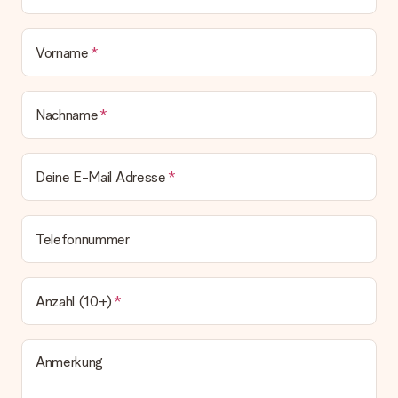
deinem MySurprise Account einsehen. Du kannst das
Geschenk also direkt beim Empfänger liefern lassen und es
bleibt eine echte Überraschung!
Vorname
Nachname
Deine E-Mail Adresse
Telefonnummer
Anzahl (10+)
Anmerkung