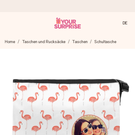
DE
Heute bestellt, in 1 Werktag verschickt
Home
Taschen und Rucksäcke
Taschen
Schultasche
Wir bereiten dein Geschenk sorgfältig vor und schicken es
blitzschnell – damit du es genau zum richtigen Zeitpunkt
überreichen kannst, wenn es am meisten zählt.
4,8 (basierend auf +15.000 Bewertungen)
Unsere Geschenke begeistern. Kunden bewerten uns mit
4,8 bei Google Reviews (Gesamtergebnis aller Länder, in
die wir versenden).
Mit Liebe gemacht, im Handumdrehen