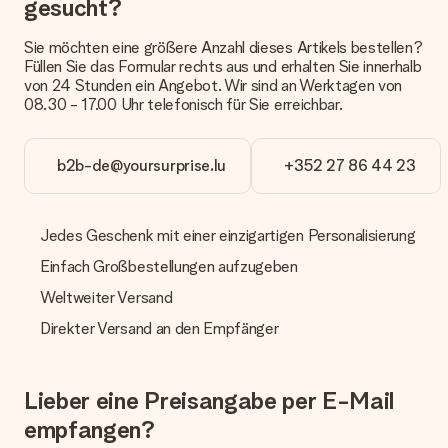
gesucht?
oder Päckchen geliefert wird, kontaktiere bitte unseren
Kundenservice.
Sie möchten eine größere Anzahl dieses Artikels bestellen?
Füllen Sie das Formular rechts aus und erhalten Sie innerhalb
Zahlung
von 24 Stunden ein Angebot. Wir sind an Werktagen von
Wie kann ich meine Bestellung bezahlen?
08.30 - 17.00 Uhr telefonisch für Sie erreichbar.
Wir bieten die folgenden Zahlungsoptionen an: Vorauskasse
mit normaler Überweisung, Sofortüberweisung, Paypal,
Kreditkarte oder auf Rechnung über Klarna. Bei einer
b2b-de@yoursurprise.lu
+352 27 86 44 23
manuellen Überweisung verlängert sich die Lieferzeit des
Geschenks jedoch um 3 Werktage.
Jedes Geschenk mit einer einzigartigen Personalisierung
Geschenk empfangen
Einfach Großbestellungen aufzugeben
Was, wenn das Geschenk meine Erwartungen nicht
erfüllt?
Weltweiter Versand
Sollte das Geschenk wider Erwarten deine Erwartungen nicht
erfüllen, bitten wir dich, unseren Kundenservice zu
Direkter Versand an den Empfänger
kontaktieren. Dort wird dir umgehend ein passender
Lösungsvorschlag unterbreitet.
Lieber eine Preisangabe per E-Mail
Wird die Rechnung mit der Bestellung mitverschickt?
Alle Lieferungen erfolgen ohne Rechnung und/oder
empfangen?
Lieferschein. Die Rechnung zu deiner Bestellung erhältst du