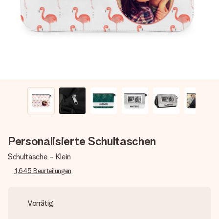
Erstelle etwas Einzigartiges in wenigen Schritten – mit
ihrem Namen, deinem Foto oder einer Nachricht von
Herzen. Kein Stress, nur pure Liebe für den perfekten
Moment.
Personalisierte Schultaschen
Schultasche - Klein
1,645
Beurteilungen
Vorrätig