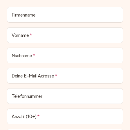
zeitgleich mit der Bestätigungsmail und kannst sie jederzeit in
deinem MySurprise Account einsehen. Du kannst das
Geschenk also direkt beim Empfänger liefern lassen und es
Firmenname
bleibt eine echte Überraschung!
Vorname
Nachname
Deine E-Mail Adresse
Telefonnummer
Anzahl (10+)