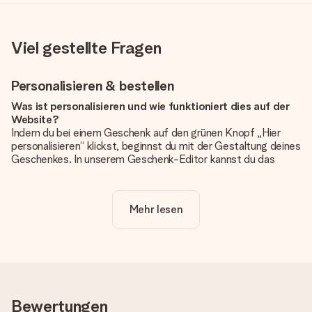
Viel gestellte Fragen
Personalisieren & bestellen
Was ist personalisieren und wie funktioniert dies auf der
Website?
Indem du bei einem Geschenk auf den grünen Knopf „Hier
personalisieren“ klickst, beginnst du mit der Gestaltung deines
Geschenkes. In unserem Geschenk-Editor kannst du das
Geschenk komplett nach Wunsch mit deinem eigenen Foto
und/oder Text gestalten. Wenn du möchtest, wählst du auch
noch eines unserer angebotenen Designs, um deinem
Mehr lesen
Geschenk die perfekte Ausstrahlung zu verleihen.
Ist die Personalisierung im Preis enthalten?
Der auf der Website angezeigte Preis ist inklusive der
Personalisierung. So ist und bleibt es übersichtlich!
Hat mein Foto die richtige Qualität?
Bewertungen
Wir möchten sicherstellen, dass du mit deinem Geschenk