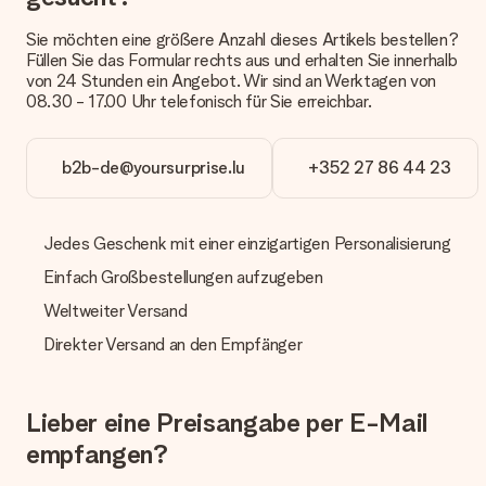
In unserem Warenkorb bieten wie die Option „Gratis
Geschenkkarte“ an. Klicke diese Option an, wenn du diese
Sie möchten eine größere Anzahl dieses Artikels bestellen?
Karte mitschicken möchtest. Auf diese Karte kannst du eine
Füllen Sie das Formular rechts aus und erhalten Sie innerhalb
persönliche Nachricht schreiben, sodass der Empfänger genau
von 24 Stunden ein Angebot. Wir sind an Werktagen von
weiß, von wem die Überraschung ist.
08.30 - 17.00 Uhr telefonisch für Sie erreichbar.
Wird mein Geschenk in Geschenkpapier geliefert?
Derzeit bieten wir (noch) keinen Einpackservice. Aber unsere
b2b-de@yoursurprise.lu
+352 27 86 44 23
Geschenke werden in einer fröhlichen Versandverpackung
geliefert. Somit ist dein Geschenk automatisch zum
Verschenken bereit oder kann sofort an den Empfänger
Jedes Geschenk mit einer einzigartigen Personalisierung
geschickt werden.
Einfach Großbestellungen aufzugeben
Lieferzeit, Lieferoptionen und Versandkosten
Weltweiter Versand
Kann ich ein Lieferdatum wählen?
Direkter Versand an den Empfänger
Bedauerlicherweise ist es momentan (noch) nicht möglich, das
Geschenk zu einem Wunschtermin liefern zu lassen.
Wie lange dauert die Lieferzeit und wann werde ich mein
Lieber eine Preisangabe per E-Mail
Geschenk erhalten?
empfangen?
Die aktuelle Lieferzeit steht jeweils auf der Produktseite bei
dem Geschenk vermeldet. Du kannst darauf vertrauen, dass