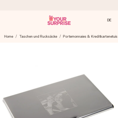
DE
Heute bestellt, in 1 Werktag verschickt
Home
Taschen und Rucksäcke
Portemonnaies & Kreditkartenetuis
Wir bereiten dein Geschenk sorgfältig vor und schicken es
blitzschnell – damit du es genau zum richtigen Zeitpunkt
überreichen kannst, wenn es am meisten zählt.
4,8 (basierend auf +15.000 Bewertungen)
Unsere Geschenke begeistern. Kunden bewerten uns mit
4,8 bei Google Reviews (Gesamtergebnis aller Länder, in
die wir versenden).
Mit Liebe gemacht, im Handumdrehen