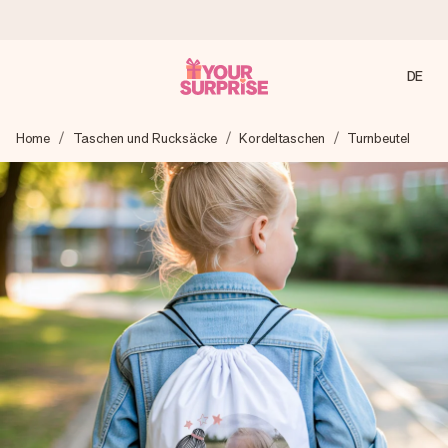
DE
Heute bestellt, in 1 Werktag verschickt
Home
Taschen und Rucksäcke
Kordeltaschen
Turnbeutel
Wir bereiten dein Geschenk sorgfältig vor und schicken es
blitzschnell – damit du es genau zum richtigen Zeitpunkt
überreichen kannst, wenn es am meisten zählt.
4,8 (basierend auf +15.000 Bewertungen)
Unsere Geschenke begeistern. Kunden bewerten uns mit
4,8 bei Google Reviews (Gesamtergebnis aller Länder, in
die wir versenden).
Mit Liebe gemacht, im Handumdrehen