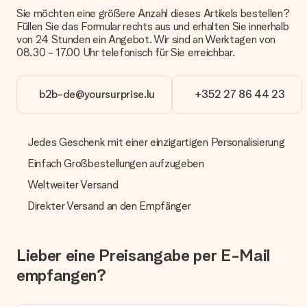
Sie möchten eine größere Anzahl dieses Artikels bestellen?
Zahlung
Füllen Sie das Formular rechts aus und erhalten Sie innerhalb
Wie kann ich meine Bestellung bezahlen?
von 24 Stunden ein Angebot. Wir sind an Werktagen von
Wir bieten die folgenden Zahlungsoptionen an: Vorauskasse
08.30 - 17.00 Uhr telefonisch für Sie erreichbar.
mit normaler Überweisung, Sofortüberweisung, Paypal,
Kreditkarte oder auf Rechnung über Klarna. Bei einer
manuellen Überweisung verlängert sich die Lieferzeit des
b2b-de@yoursurprise.lu
+352 27 86 44 23
Geschenks jedoch um 3 Werktage.
Geschenk empfangen
Jedes Geschenk mit einer einzigartigen Personalisierung
Was, wenn das Geschenk meine Erwartungen nicht
Einfach Großbestellungen aufzugeben
erfüllt?
Sollte das Geschenk wider Erwarten deine Erwartungen nicht
Weltweiter Versand
erfüllen, bitten wir dich, unseren Kundenservice zu
kontaktieren. Dort wird dir umgehend ein passender
Direkter Versand an den Empfänger
Lösungsvorschlag unterbreitet.
Wird die Rechnung mit der Bestellung mitverschickt?
Lieber eine Preisangabe per E-Mail
Alle Lieferungen erfolgen ohne Rechnung und/oder
Lieferschein. Die Rechnung zu deiner Bestellung erhältst du
empfangen?
zeitgleich mit der Bestätigungsmail und kannst sie jederzeit in
deinem MySurprise Account einsehen. Du kannst das