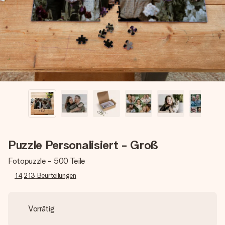
Erstelle etwas Einzigartiges in wenigen Schritten – mit
ihrem Namen, deinem Foto oder einer Nachricht von
Herzen. Kein Stress, nur pure Liebe für den perfekten
Moment.
Puzzle Personalisiert - Groß
Fotopuzzle - 500 Teile
14,213
Beurteilungen
Vorrätig