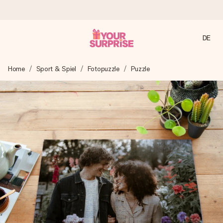
DE
Heute bestellt, in 1 Werktag verschickt
Home
Sport & Spiel
Fotopuzzle
Puzzle
Wir bereiten dein Geschenk sorgfältig vor und schicken es
blitzschnell – damit du es genau zum richtigen Zeitpunkt
überreichen kannst, wenn es am meisten zählt.
4,8 (basierend auf +15.000 Bewertungen)
Unsere Geschenke begeistern. Kunden bewerten uns mit
4,8 bei Google Reviews (Gesamtergebnis aller Länder, in
die wir versenden).
Mit Liebe gemacht, im Handumdrehen