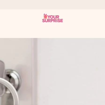
tzschnell – damit du es genau zum richtigen Zeitpunkt überreichen k
i Google Reviews (Gesamtergebnis aller Länder, in die wir versen
m Namen, deinem Foto oder einer Nachricht von Herzen. Kein Stress,