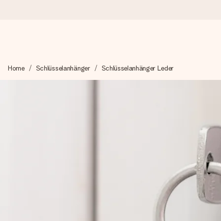
Heute bestellt, in 1 Werktag verschickt
Home
Schlüsselanhänger
Schlüsselanhänger Leder
Wir bereiten dein Geschenk sorgfältig vor und schicken es bli
4,8 (basierend auf +15.000 Bewertungen)
Unsere Geschenke begeistern. Kunden bewerten uns mit 4,8 be
Mit Liebe gemacht, im Handumdrehen
Erstelle etwas Einzigartiges in wenigen Schritten – mit ihre