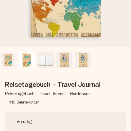
Erstelle etwas Einzigartiges in wenigen Schritten – mit
ihrem Namen, deinem Foto oder einer Nachricht von
Herzen. Kein Stress, nur pure Liebe für den perfekten
Moment.
Reisetagebuch - Travel Journal
Reisetagebuch - Travel Journal - Hardcover
410
Beurteilungen
Vorrätig