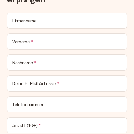
deinem MySurprise Account einsehen. Du kannst das
Geschenk also direkt beim Empfänger liefern lassen und es
bleibt eine echte Überraschung!
Firmenname
Vorname
Nachname
Deine E-Mail Adresse
Telefonnummer
Anzahl (10+)