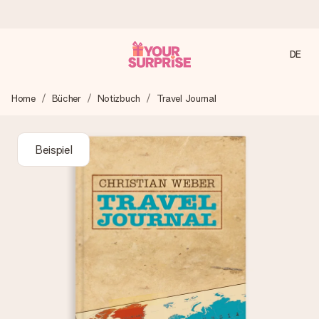
DE
Heute bestellt, in 1 Werktag verschickt
Home
Bücher
Notizbuch
Travel Journal
Wir bereiten dein Geschenk sorgfältig vor und schicken es
blitzschnell – damit du es genau zum richtigen Zeitpunkt
überreichen kannst, wenn es am meisten zählt.
Beispiel
4,8 (basierend auf +15.000 Bewertungen)
Unsere Geschenke begeistern. Kunden bewerten uns mit
4,8 bei Google Reviews (Gesamtergebnis aller Länder, in
die wir versenden).
Mit Liebe gemacht, im Handumdrehen