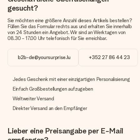
Kundenservice.
gesucht?
Zahlung
Sie möchten eine größere Anzahl dieses Artikels bestellen?
Wie kann ich meine Bestellung bezahlen?
Füllen Sie das Formular rechts aus und erhalten Sie innerhalb
Wir bieten die folgenden Zahlungsoptionen an: Vorauskasse
von 24 Stunden ein Angebot. Wir sind an Werktagen von
mit normaler Überweisung, Sofortüberweisung, Paypal,
08.30 - 17.00 Uhr telefonisch für Sie erreichbar.
Kreditkarte oder auf Rechnung über Klarna. Bei einer
manuellen Überweisung verlängert sich die Lieferzeit des
Geschenks jedoch um 3 Werktage.
b2b-de@yoursurprise.lu
+352 27 86 44 23
Geschenk empfangen
Was, wenn das Geschenk meine Erwartungen nicht
Jedes Geschenk mit einer einzigartigen Personalisierung
erfüllt?
Einfach Großbestellungen aufzugeben
Sollte das Geschenk wider Erwarten deine Erwartungen nicht
erfüllen, bitten wir dich, unseren Kundenservice zu
Weltweiter Versand
kontaktieren. Dort wird dir umgehend ein passender
Lösungsvorschlag unterbreitet.
Direkter Versand an den Empfänger
Wird die Rechnung mit der Bestellung mitverschickt?
Alle Lieferungen erfolgen ohne Rechnung und/oder
Lieber eine Preisangabe per E-Mail
Lieferschein. Die Rechnung zu deiner Bestellung erhältst du
zeitgleich mit der Bestätigungsmail und kannst sie jederzeit in
empfangen?