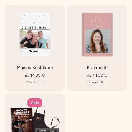
Erstelle etwas Einzigartiges in wenigen Schritten – mit
ihrem Namen, deinem Foto oder einer Nachricht von
Herzen. Kein Stress, nur pure Liebe für den perfekten
Moment.
Mamas Kochbuch
Kochbuch
ab
14,99 €
ab
14,99 €
2
Varianten
2
Varianten
Sale