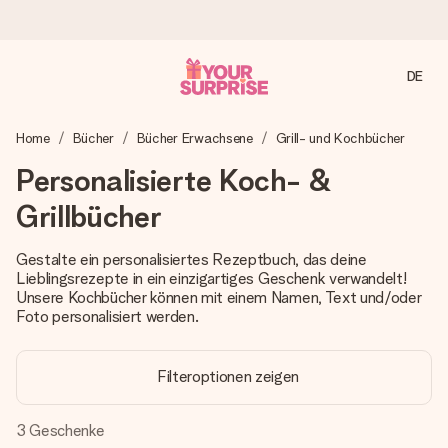
DE
Heute bestellt, in 1 Werktag verschickt
Home
Bücher
Bücher Erwachsene
Grill- und Kochbücher
Wir bereiten dein Geschenk sorgfältig vor und schicken es
blitzschnell – damit du es genau zum richtigen Zeitpunkt
Personalisierte Koch- &
überreichen kannst, wenn es am meisten zählt.
Grillbücher
Gestalte ein personalisiertes Rezeptbuch, das deine
4,8 (basierend auf +15.000 Bewertungen)
Lieblingsrezepte in ein einzigartiges Geschenk verwandelt!
Unsere Geschenke begeistern. Kunden bewerten uns mit
Unsere Kochbücher können mit einem Namen, Text und/oder
4,8 bei Google Reviews (Gesamtergebnis aller Länder, in
Foto personalisiert werden.
die wir versenden).
Filteroptionen zeigen
Mit Liebe gemacht, im Handumdrehen
3
Geschenke