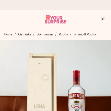
DE
Heute bestellt, in 1 Werktag verschickt
Home
Getränke
Spirituosen
Vodka
Smirnoff Vodka
Wir bereiten dein Geschenk sorgfältig vor und schicken es
blitzschnell – damit du es genau zum richtigen Zeitpunkt
überreichen kannst, wenn es am meisten zählt.
4,8 (basierend auf +15.000 Bewertungen)
Unsere Geschenke begeistern. Kunden bewerten uns mit
4,8 bei Google Reviews (Gesamtergebnis aller Länder, in
die wir versenden).
Mit Liebe gemacht, im Handumdrehen