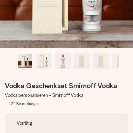
Erstelle etwas Einzigartiges in wenigen Schritten – mit
ihrem Namen, deinem Foto oder einer Nachricht von
Herzen. Kein Stress, nur pure Liebe für den perfekten
Moment.
Vodka Geschenkset Smirnoff Vodka
Vodka personalisieren - Smirnoff Vodka
127
Beurteilungen
Vorrätig