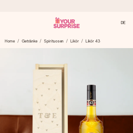
DE
Heute bestellt, in 1 Werktag verschickt
Home
Getränke
Spirituosen
Likör
Likör 43
Wir bereiten dein Geschenk sorgfältig vor und schicken es
blitzschnell – damit du es genau zum richtigen Zeitpunkt
überreichen kannst, wenn es am meisten zählt.
4,8 (basierend auf +15.000 Bewertungen)
Unsere Geschenke begeistern. Kunden bewerten uns mit
4,8 bei Google Reviews (Gesamtergebnis aller Länder, in
die wir versenden).
Mit Liebe gemacht, im Handumdrehen