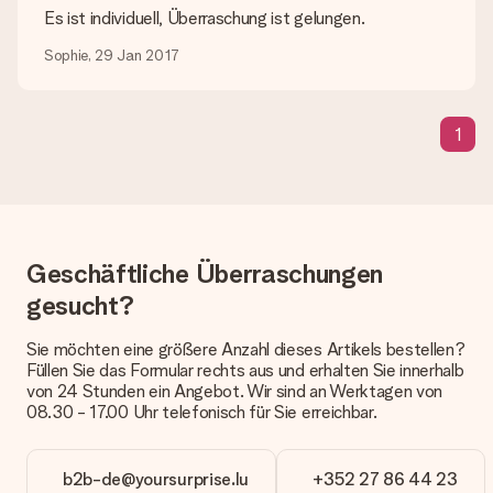
Es ist individuell, Überraschung ist gelungen.
Lieferzeit, Lieferoptionen und Versandkosten
Sophie, 29 Jan 2017
Kann ich ein Lieferdatum wählen?
Bedauerlicherweise ist es momentan (noch) nicht möglich, das
Geschenk zu einem Wunschtermin liefern zu lassen.
1
Wie lange dauert die Lieferzeit und wann werde ich mein
Geschenk erhalten?
Die aktuelle Lieferzeit steht jeweils auf der Produktseite bei
dem Geschenk vermeldet. Du kannst darauf vertrauen, dass
eine fristgerechte Lieferung durch unsere Lieferdienste
Geschäftliche Überraschungen
erfolgt.
gesucht?
Welche Lieferoptionen stehen zur Verfügung?
Derzeit können wir (noch) keine verschiedenen Lieferoptionen
Sie möchten eine größere Anzahl dieses Artikels bestellen?
anbieten. Das Geschenk, das bestellt wird, wird als Paket oder
Füllen Sie das Formular rechts aus und erhalten Sie innerhalb
Päckchen versendet. Möchtest du wissen, ob es als Paket
von 24 Stunden ein Angebot. Wir sind an Werktagen von
oder Päckchen geliefert wird, kontaktiere bitte unseren
08.30 - 17.00 Uhr telefonisch für Sie erreichbar.
Kundenservice.
Zahlung
b2b-de@yoursurprise.lu
+352 27 86 44 23