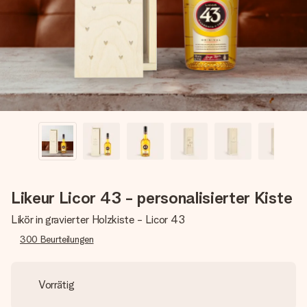
Erstelle etwas Einzigartiges in wenigen Schritten – mit
ihrem Namen, deinem Foto oder einer Nachricht von
Herzen. Kein Stress, nur pure Liebe für den perfekten
Moment.
Likeur Licor 43 - personalisierter Kiste
Likör in gravierter Holzkiste - Licor 43
300
Beurteilungen
Vorrätig