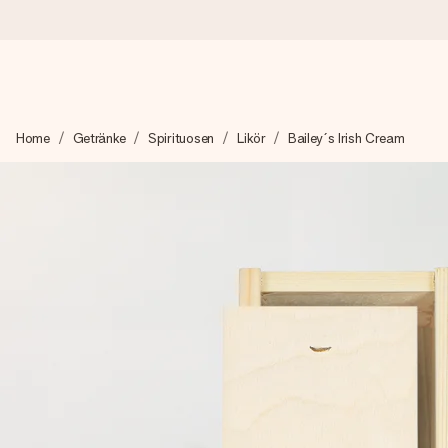
Heute bestellt, in 1 Werktag verschickt
Home
Getränke
Spirituosen
Likör
Bailey´s Irish Cream
Wir bereiten dein Geschenk sorgfältig vor und schicken es bli
4,8 (basierend auf +15.000 Bewertungen)
Unsere Geschenke begeistern. Kunden bewerten uns mit 4,8 be
Mit Liebe gemacht, im Handumdrehen
Erstelle etwas Einzigartiges in wenigen Schritten – mit ihre