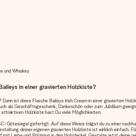
lle und Whiskey
ileys in einer gravierten Holzkiste?
 Dann ist diese Flasche Baileys Irish Cream in einer gravierten Ho
auch als Geschäftsgeschenk, Dankeschön oder zum Jubiläum geeignet.
r attraktiven Holzkiste hast Du viele Möglichkeiten.
C-Gütesiegel gefertigt. Auf diese Weise trägst du zu einer nachha
Gestaltung deiner eigenen gravierten Holzkiste ist wirklich einfach
 mit Liebe und Präzision in den Holzdeckel. Gestalte jetzt deine pe