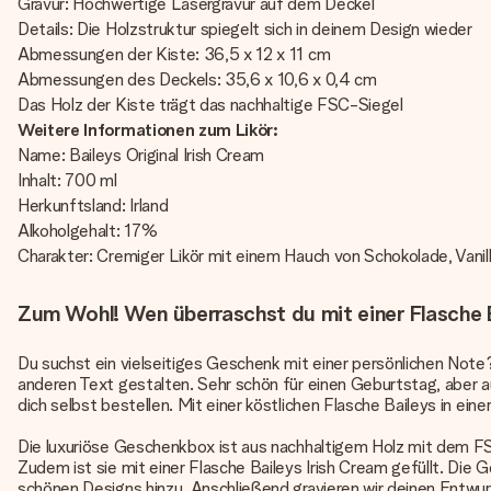
Gravur: Hochwertige Lasergravur auf dem Deckel
Details: Die Holzstruktur spiegelt sich in deinem Design wieder
Abmessungen der Kiste: 36,5 x 12 x 11 cm
Abmessungen des Deckels: 35,6 x 10,6 x 0,4 cm
Das Holz der Kiste trägt das nachhaltige FSC-Siegel
Weitere Informationen zum Likör:
Name: Baileys Original Irish Cream
Inhalt: 700 ml
Herkunftsland: Irland
Alkoholgehalt: 17%
Charakter: Cremiger Likör mit einem Hauch von Schokolade, Vani
Zum Wohl! Wen überraschst du mit einer Flasche Ba
Du suchst ein vielseitiges Geschenk mit einer persönlichen Note?
anderen Text gestalten. Sehr schön für einen Geburtstag, aber 
dich selbst bestellen. Mit einer köstlichen Flasche Baileys in eine
Die luxuriöse Geschenkbox ist aus nachhaltigem Holz mit dem FS
Zudem ist sie mit einer Flasche Baileys Irish Cream gefüllt. Die 
schönen Designs hinzu. Anschließend gravieren wir deinen Entwurf