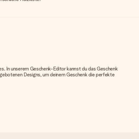
nkes. In unserem Geschenk-Editor kannst du das Geschenk
angebotenen Designs, um deinem Geschenk die perfekte
u verwenden. Wenn du dir nicht sicher bist, ob dein Bild die
das du bestellen möchtest. Unser Kundenservice kann dann die