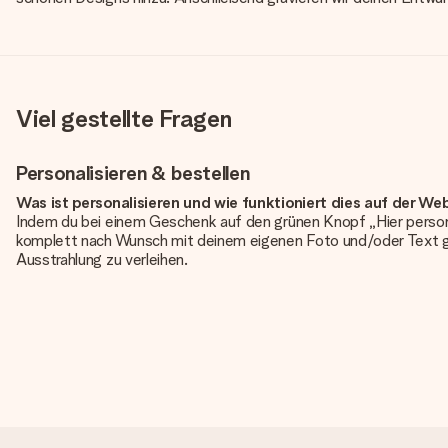
Viel gestellte Fragen
Personalisieren & bestellen
Was ist personalisieren und wie funktioniert dies auf der We
Indem du bei einem Geschenk auf den grünen Knopf „Hier person
komplett nach Wunsch mit deinem eigenen Foto und/oder Text g
Ausstrahlung zu verleihen.
Ist die Personalisierung im Preis enthalten?
Der auf der Website angezeigte Preis ist inklusive der Personalisi
Hat mein Foto die richtige Qualität?
Wir möchten sicherstellen, dass du mit deinem Geschenk rundum zu
erforderliche Qualität aufweist, wende dich bitte an unseren 
Qualität für dich überprüfen!