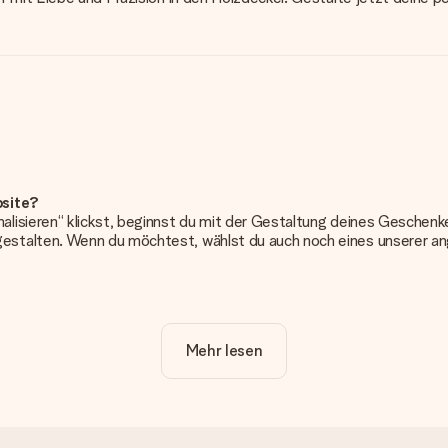
bsite?
alisieren“ klickst, beginnst du mit der Gestaltung deines Gesche
estalten. Wenn du möchtest, wählst du auch noch eines unserer 
erung. So ist und bleibt es übersichtlich!
Mehr lesen
frieden bist. Deshalb ist es wichtig, qualitativ hochwertige Fotos z
Kundenservice und füge dein Foto zusammen mit dem Geschenk bei, 