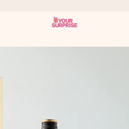
tzschnell – damit du es genau zum richtigen Zeitpunkt überreichen k
i Google Reviews (Gesamtergebnis aller Länder, in die wir versen
m Namen, deinem Foto oder einer Nachricht von Herzen. Kein Stress,