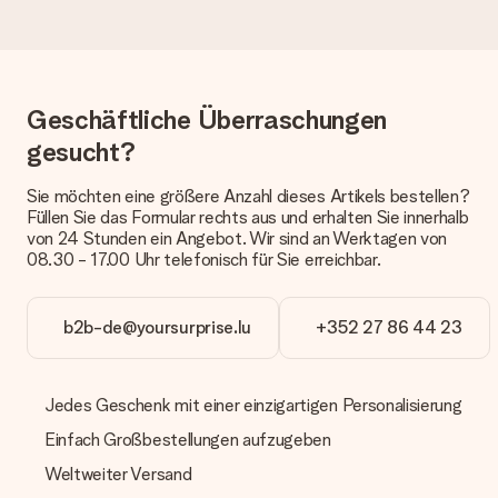
Die aktuelle Lieferzeit steht jeweils auf der Produktseite bei
dem Geschenk vermeldet. Du kannst darauf vertrauen, dass
eine fristgerechte Lieferung durch unsere Lieferdienste
erfolgt.
Geschäftliche Überraschungen
Welche Lieferoptionen stehen zur Verfügung?
Derzeit können wir (noch) keine verschiedenen Lieferoptionen
gesucht?
anbieten. Das Geschenk, das bestellt wird, wird als Paket oder
Päckchen versendet. Möchtest du wissen, ob es als Paket
Sie möchten eine größere Anzahl dieses Artikels bestellen?
oder Päckchen geliefert wird, kontaktiere bitte unseren
Füllen Sie das Formular rechts aus und erhalten Sie innerhalb
Kundenservice.
von 24 Stunden ein Angebot. Wir sind an Werktagen von
08.30 - 17.00 Uhr telefonisch für Sie erreichbar.
Zahlung
Wie kann ich meine Bestellung bezahlen?
Wir bieten die folgenden Zahlungsoptionen an: Vorauskasse
b2b-de@yoursurprise.lu
+352 27 86 44 23
mit normaler Überweisung, Sofortüberweisung, Paypal,
Kreditkarte oder auf Rechnung über Klarna. Bei einer
manuellen Überweisung verlängert sich die Lieferzeit des
Jedes Geschenk mit einer einzigartigen Personalisierung
Geschenks jedoch um 3 Werktage.
Einfach Großbestellungen aufzugeben
Geschenk empfangen
Weltweiter Versand
Was, wenn das Geschenk meine Erwartungen nicht