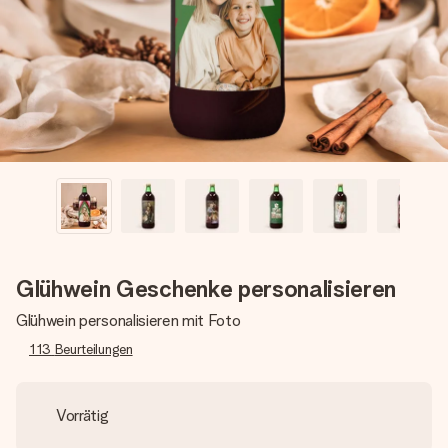
Erstelle etwas Einzigartiges in wenigen Schritten – mit
ihrem Namen, deinem Foto oder einer Nachricht von
Herzen. Kein Stress, nur pure Liebe für den perfekten
Moment.
Glühwein Geschenke personalisieren
Glühwein personalisieren mit Foto
113
Beurteilungen
Vorrätig