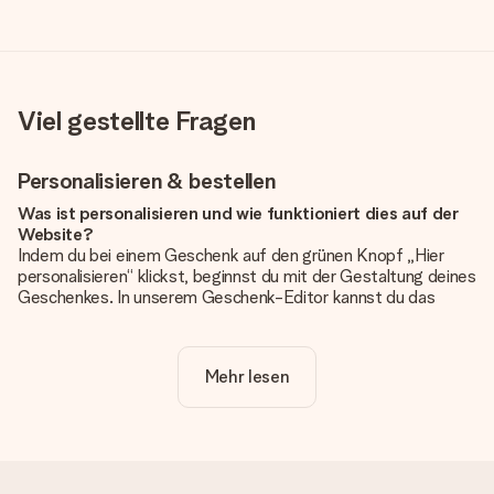
Viel gestellte Fragen
Personalisieren & bestellen
Was ist personalisieren und wie funktioniert dies auf der
Website?
Indem du bei einem Geschenk auf den grünen Knopf „Hier
personalisieren“ klickst, beginnst du mit der Gestaltung deines
Geschenkes. In unserem Geschenk-Editor kannst du das
Geschenk komplett nach Wunsch mit deinem eigenen Foto
und/oder Text gestalten. Wenn du möchtest, wählst du auch
noch eines unserer angebotenen Designs, um deinem
Mehr lesen
Geschenk die perfekte Ausstrahlung zu verleihen.
Ist die Personalisierung im Preis enthalten?
Der auf der Website angezeigte Preis ist inklusive der
Personalisierung. So ist und bleibt es übersichtlich!