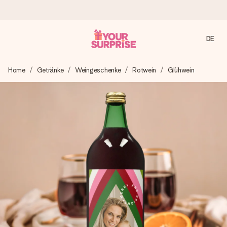
DE
Heute bestellt, in 1 Werktag verschickt
Home
Getränke
Weingeschenke
Rotwein
Glühwein
Wir bereiten dein Geschenk sorgfältig vor und schicken es
blitzschnell – damit du es genau zum richtigen Zeitpunkt
überreichen kannst, wenn es am meisten zählt.
4,8 (basierend auf +15.000 Bewertungen)
Unsere Geschenke begeistern. Kunden bewerten uns mit
4,8 bei Google Reviews (Gesamtergebnis aller Länder, in
die wir versenden).
Mit Liebe gemacht, im Handumdrehen