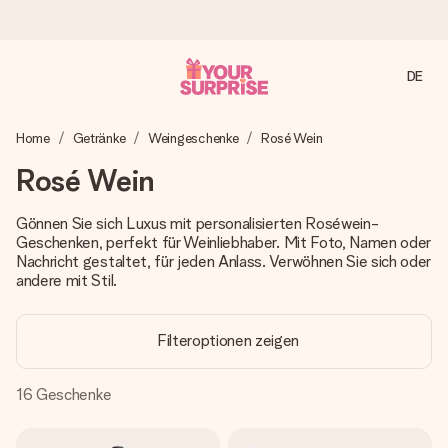
DE
Heute bestellt, in 1 Werktag verschickt
Home
Getränke
Weingeschenke
Rosé Wein
Wir bereiten dein Geschenk sorgfältig vor und schicken es
blitzschnell – damit du es genau zum richtigen Zeitpunkt
Rosé Wein
überreichen kannst, wenn es am meisten zählt.
Gönnen Sie sich Luxus mit personalisierten Roséwein-
Geschenken, perfekt für Weinliebhaber. Mit Foto, Namen oder
Nachricht gestaltet, für jeden Anlass. Verwöhnen Sie sich oder
4,8 (basierend auf +15.000 Bewertungen)
andere mit Stil.
Unsere Geschenke begeistern. Kunden bewerten uns mit
4,8 bei Google Reviews (Gesamtergebnis aller Länder, in
die wir versenden).
Filteroptionen zeigen
16
Geschenke
Mit Liebe gemacht, im Handumdrehen