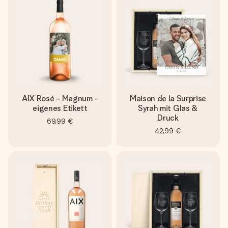
Erstelle etwas Einzigartiges in wenigen Schritten – mit
ihrem Namen, deinem Foto oder einer Nachricht von
Herzen. Kein Stress, nur pure Liebe für den perfekten
Moment.
AIX Rosé - Magnum -
Maison de la Surprise
eigenes Etikett
Syrah mit Glas &
Druck
69,99 €
42,99 €