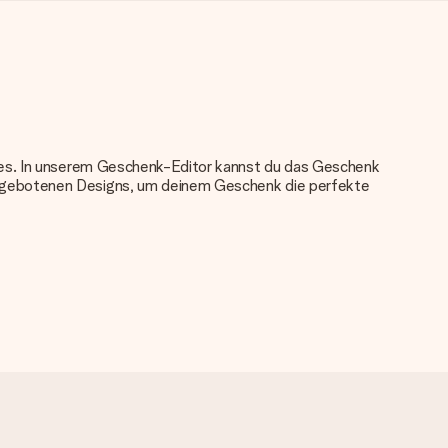
nkes. In unserem Geschenk-Editor kannst du das Geschenk
angebotenen Designs, um deinem Geschenk die perfekte
u verwenden. Wenn du dir nicht sicher bist, ob dein Bild die
das du bestellen möchtest. Unser Kundenservice kann dann die
tei verwenden? Kontaktiere bitte unseren Kundenservice, dort