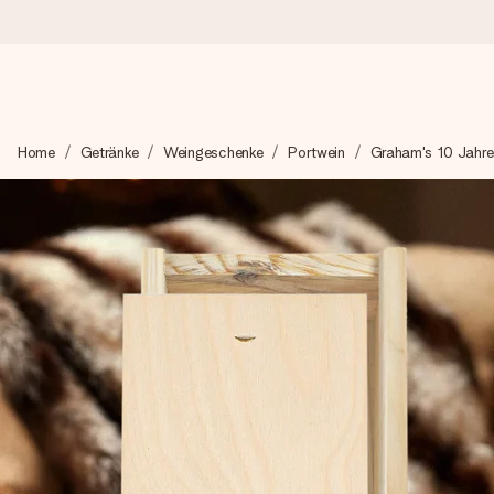
Heute bestellt, in 1 Werktag verschickt
Home
Getränke
Weingeschenke
Portwein
Graham's 10 Jahr
Wir bereiten dein Geschenk sorgfältig vor und schicken es bli
4,8 (basierend auf +15.000 Bewertungen)
Unsere Geschenke begeistern. Kunden bewerten uns mit 4,8 be
Mit Liebe gemacht, im Handumdrehen
Erstelle etwas Einzigartiges in wenigen Schritten – mit ihre