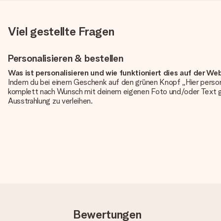
Viel gestellte Fragen
Personalisieren & bestellen
Was ist personalisieren und wie funktioniert dies auf der We
Indem du bei einem Geschenk auf den grünen Knopf „Hier person
komplett nach Wunsch mit deinem eigenen Foto und/oder Text g
Ausstrahlung zu verleihen.
Ist die Personalisierung im Preis enthalten?
Der auf der Website angezeigte Preis ist inklusive der Personalisi
Hat mein Foto die richtige Qualität?
Wir möchten sicherstellen, dass du mit deinem Geschenk rundum zu
erforderliche Qualität aufweist, wende dich bitte an unseren 
Qualität für dich überprüfen!
Welche Dateien kann ich hochladen?
Es können JPG und PNG Dateien in unseren Editor hochgeladen w
Bewertungen
wird dir gerne weitergeholfen, sodass du dein Geschenk gestalte