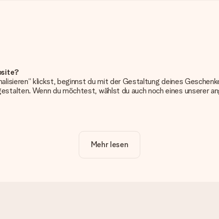
bsite?
alisieren“ klickst, beginnst du mit der Gestaltung deines Gesche
estalten. Wenn du möchtest, wählst du auch noch eines unserer 
erung. So ist und bleibt es übersichtlich!
Mehr lesen
frieden bist. Deshalb ist es wichtig, qualitativ hochwertige Fotos z
Kundenservice und füge dein Foto zusammen mit dem Geschenk bei, 
erden. Ist dies zu technisch oder möchtest du eine andere Bildda
n kannst!