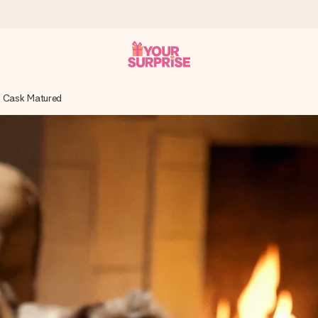
e Cask Matured
tzschnell – damit du es genau zum richtigen Zeitpunkt überreichen k
i Google Reviews (Gesamtergebnis aller Länder, in die wir versen
m Namen, deinem Foto oder einer Nachricht von Herzen. Kein Stress,