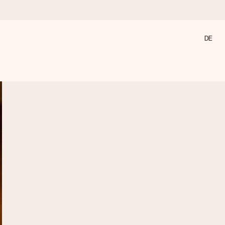
DE
annst, wenn es am meisten zählt.
den).
 nur pure Liebe für den perfekten Moment.