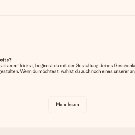
bsite?
alisieren“ klickst, beginnst du mit der Gestaltung deines Gesche
estalten. Wenn du möchtest, wählst du auch noch eines unserer 
erung. So ist und bleibt es übersichtlich!
Mehr lesen
frieden bist. Deshalb ist es wichtig, qualitativ hochwertige Fotos z
Kundenservice und füge dein Foto zusammen mit dem Geschenk bei, 