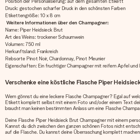
Position der Personalisierung: auf dem gesamten Etikett
Druck: gestochen scharfer Druck in den schönsten Farben
Etikettengröße: 10 x 8 cm
Weitere Informationen über den Champagner:
Name: Piper Heidsieck Brut
Art des Weins: trockener Schaumwein
Volumen: 750 ml
Herkunftsland: Frankreich
Rebsorte Pinot Noir, Chardonnay, Pinot Meunier
Eigenschaften: Ein fruchtiger Champagner mit reifem Apfel und B
Verschenke eine köstliche Flasche Piper Heidsie
Wem gönnst du eine leckere Flasche Champagner? Egal auf welche
Etikett komplett selbst mit einem Foto und/oder einem Text dein
braucht man keinen bestimmten Anlass um eine Flasche Champag
Deine Flasche Piper Heidsieck Brut Champagner mit einem personal
Kannst du dich zwischen den ganzen schönen Fotos nicht entschei
auf die Flasche. Du kannst deine Überraschung komplett machen, 