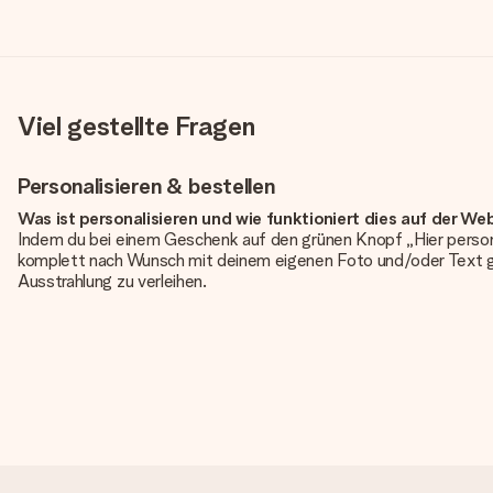
Viel gestellte Fragen
Personalisieren & bestellen
Was ist personalisieren und wie funktioniert dies auf der We
Indem du bei einem Geschenk auf den grünen Knopf „Hier person
komplett nach Wunsch mit deinem eigenen Foto und/oder Text g
Ausstrahlung zu verleihen.
Ist die Personalisierung im Preis enthalten?
Der auf der Website angezeigte Preis ist inklusive der Personalisi
Hat mein Foto die richtige Qualität?
Wir möchten sicherstellen, dass du mit deinem Geschenk rundum zu
erforderliche Qualität aufweist, wende dich bitte an unseren 
Qualität für dich überprüfen!
Welche Dateien kann ich hochladen?