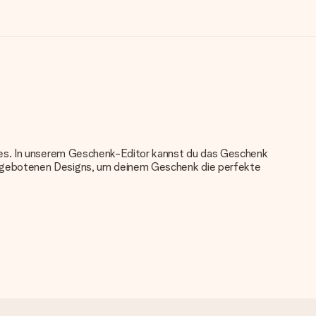
nkes. In unserem Geschenk-Editor kannst du das Geschenk
angebotenen Designs, um deinem Geschenk die perfekte
u verwenden. Wenn du dir nicht sicher bist, ob dein Bild die
das du bestellen möchtest. Unser Kundenservice kann dann die