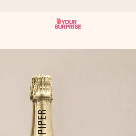
tzschnell – damit du es genau zum richtigen Zeitpunkt überreichen k
i Google Reviews (Gesamtergebnis aller Länder, in die wir versen
m Namen, deinem Foto oder einer Nachricht von Herzen. Kein Stress,