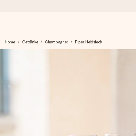
Heute bestellt, in 1 Werktag verschickt
Home
Getränke
Champagner
Piper Heidsieck
Wir bereiten dein Geschenk sorgfältig vor und schicken es bli
4,8 (basierend auf +15.000 Bewertungen)
Unsere Geschenke begeistern. Kunden bewerten uns mit 4,8 be
Mit Liebe gemacht, im Handumdrehen
Erstelle etwas Einzigartiges in wenigen Schritten – mit ihre