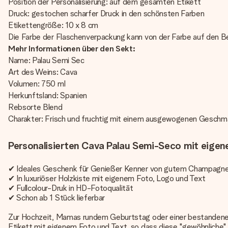
Position der Personalisierung: auf dem gesamten Etikett
Druck: gestochen scharfer Druck in den schönsten Farben
Etikettengröße: 10 x 8 cm
Die Farbe der Flaschenverpackung kann von der Farbe auf den Be
Mehr Informationen über den Sekt:
Name: Palau Semi Sec
Art des Weins: Cava
Volumen: 750 ml
Herkunftsland: Spanien
Rebsorte Blend
Charakter: Frisch und fruchtig mit einem ausgewogenen Geschmac
Personalisierten Cava Palau Semi-Seco mit eigen
✔ Ideales Geschenk für Genießer Kenner von gutem Champagne
✔ In luxuriöser Holzkiste mit eigenem Foto, Logo und Text
✔ Fullcolour-Druk in HD-Fotoqualität
✔ Schon ab 1 Stück lieferbar
Zur Hochzeit, Mamas rundem Geburtstag oder einer bestandenen 
Etikett mit eigenem Foto und Text, so dass diese "gewöhnliche" 