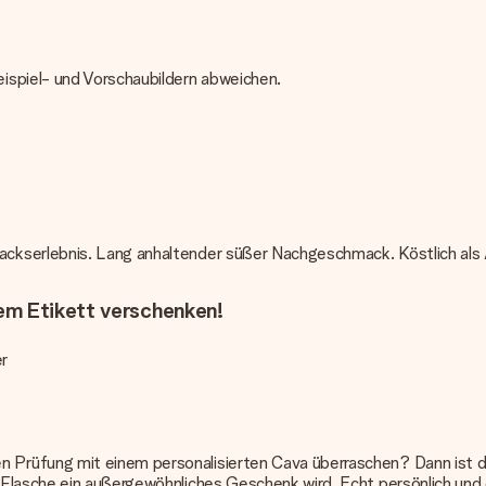
ispiel- und Vorschaubildern abweichen.
kserlebnis. Lang anhaltender süßer Nachgeschmack. Köstlich als Ap
em Etikett verschenken!
r
Prüfung mit einem personalisierten Cava überraschen? Dann ist de
Flasche ein außergewöhnliches Geschenk wird. Echt persönlich und e