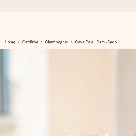
Heute bestellt, in 1 Werktag verschickt
Home
Getränke
Champagner
Cava Palau Semi-Seco
Wir bereiten dein Geschenk sorgfältig vor und schicken es bli
4,8 (basierend auf +15.000 Bewertungen)
Unsere Geschenke begeistern. Kunden bewerten uns mit 4,8 be
Mit Liebe gemacht, im Handumdrehen
Erstelle etwas Einzigartiges in wenigen Schritten – mit ihre