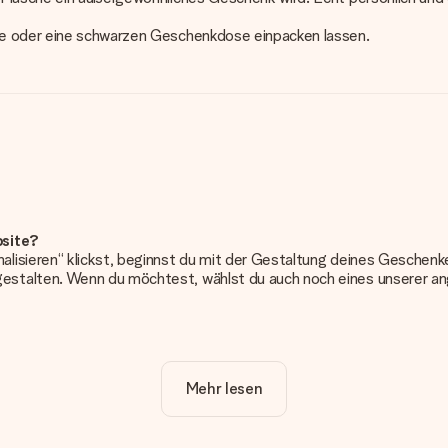
te oder eine schwarzen Geschenkdose einpacken lassen.
bsite?
alisieren“ klickst, beginnst du mit der Gestaltung deines Gesche
estalten. Wenn du möchtest, wählst du auch noch eines unserer 
erung. So ist und bleibt es übersichtlich!
Mehr lesen
frieden bist. Deshalb ist es wichtig, qualitativ hochwertige Fotos z
Kundenservice und füge dein Foto zusammen mit dem Geschenk bei, 