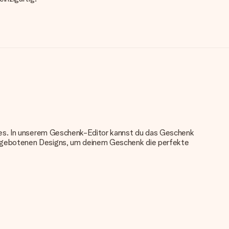
nkes. In unserem Geschenk-Editor kannst du das Geschenk
angebotenen Designs, um deinem Geschenk die perfekte
u verwenden. Wenn du dir nicht sicher bist, ob dein Bild die
das du bestellen möchtest. Unser Kundenservice kann dann die