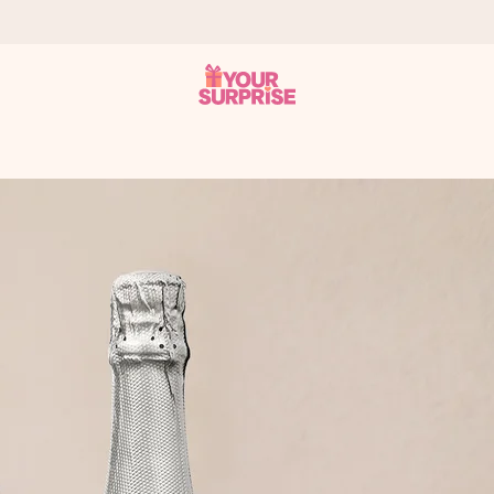
tzschnell – damit du es genau zum richtigen Zeitpunkt überreichen k
i Google Reviews (Gesamtergebnis aller Länder, in die wir versen
m Namen, deinem Foto oder einer Nachricht von Herzen. Kein Stress,