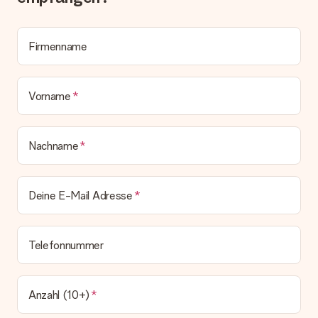
Lieferschein. Die Rechnung zu deiner Bestellung erhältst du
zeitgleich mit der Bestätigungsmail und kannst sie jederzeit in
deinem MySurprise Account einsehen. Du kannst das
Geschenk also direkt beim Empfänger liefern lassen und es
Firmenname
bleibt eine echte Überraschung!
Vorname
Nachname
Deine E-Mail Adresse
Telefonnummer
Anzahl (10+)