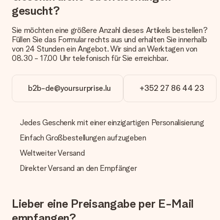
Päckchen versendet. Möchtest du wissen, ob es als Paket
gesucht?
oder Päckchen geliefert wird, kontaktiere bitte unseren
Kundenservice.
Sie möchten eine größere Anzahl dieses Artikels bestellen?
Füllen Sie das Formular rechts aus und erhalten Sie innerhalb
Zahlung
von 24 Stunden ein Angebot. Wir sind an Werktagen von
Wie kann ich meine Bestellung bezahlen?
08.30 - 17.00 Uhr telefonisch für Sie erreichbar.
Wir bieten die folgenden Zahlungsoptionen an: Vorauskasse
mit normaler Überweisung, Sofortüberweisung, Paypal,
Kreditkarte oder auf Rechnung über Klarna. Bei einer
b2b-de@yoursurprise.lu
+352 27 86 44 23
manuellen Überweisung verlängert sich die Lieferzeit des
Geschenks jedoch um 3 Werktage.
Jedes Geschenk mit einer einzigartigen Personalisierung
Geschenk empfangen
Einfach Großbestellungen aufzugeben
Was, wenn das Geschenk meine Erwartungen nicht
erfüllt?
Weltweiter Versand
Sollte das Geschenk wider Erwarten deine Erwartungen nicht
erfüllen, bitten wir dich, unseren Kundenservice zu
Direkter Versand an den Empfänger
kontaktieren. Dort wird dir umgehend ein passender
Lösungsvorschlag unterbreitet.
Lieber eine Preisangabe per E-Mail
Wird die Rechnung mit der Bestellung mitverschickt?
Alle Lieferungen erfolgen ohne Rechnung und/oder
empfangen?