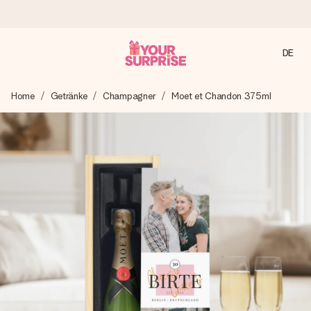
DE
Heute bestellt, in 1 Werktag verschickt
Home
Getränke
Champagner
Moet et Chandon 375ml
Wir bereiten dein Geschenk sorgfältig vor und schicken es
blitzschnell – damit du es genau zum richtigen Zeitpunkt
überreichen kannst, wenn es am meisten zählt.
4,8 (basierend auf +15.000 Bewertungen)
Unsere Geschenke begeistern. Kunden bewerten uns mit
4,8 bei Google Reviews (Gesamtergebnis aller Länder, in
die wir versenden).
Mit Liebe gemacht, im Handumdrehen