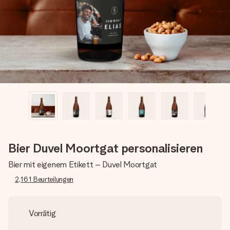
Erstelle etwas Einzigartiges in wenigen Schritten – mit
ihrem Namen, deinem Foto oder einer Nachricht von
Herzen. Kein Stress, nur pure Liebe für den perfekten
Moment.
Bier Duvel Moortgat personalisieren
Bier mit eigenem Etikett – Duvel Moortgat
2,161
Beurteilungen
Vorrätig