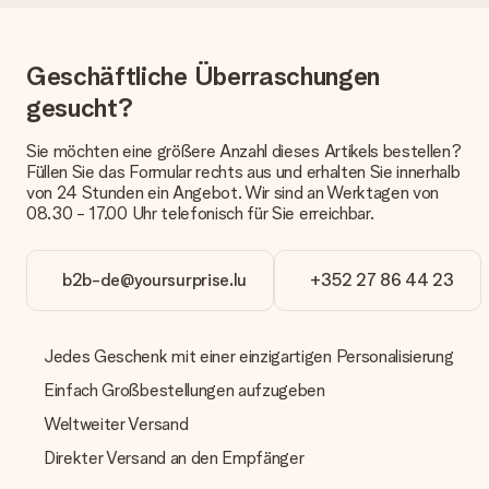
eine fristgerechte Lieferung durch unsere Lieferdienste
erfolgt.
Geschäftliche Überraschungen
Welche Lieferoptionen stehen zur Verfügung?
Derzeit können wir (noch) keine verschiedenen Lieferoptionen
gesucht?
anbieten. Das Geschenk, das bestellt wird, wird als Paket oder
Päckchen versendet. Möchtest du wissen, ob es als Paket
Sie möchten eine größere Anzahl dieses Artikels bestellen?
oder Päckchen geliefert wird, kontaktiere bitte unseren
Füllen Sie das Formular rechts aus und erhalten Sie innerhalb
Kundenservice.
von 24 Stunden ein Angebot. Wir sind an Werktagen von
08.30 - 17.00 Uhr telefonisch für Sie erreichbar.
Zahlung
Wie kann ich meine Bestellung bezahlen?
Wir bieten die folgenden Zahlungsoptionen an: Vorauskasse
b2b-de@yoursurprise.lu
+352 27 86 44 23
mit normaler Überweisung, Sofortüberweisung, Paypal,
Kreditkarte oder auf Rechnung über Klarna. Bei einer
manuellen Überweisung verlängert sich die Lieferzeit des
Jedes Geschenk mit einer einzigartigen Personalisierung
Geschenks jedoch um 3 Werktage.
Einfach Großbestellungen aufzugeben
Geschenk empfangen
Weltweiter Versand
Was, wenn das Geschenk meine Erwartungen nicht
erfüllt?
Direkter Versand an den Empfänger
Sollte das Geschenk wider Erwarten deine Erwartungen nicht