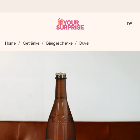
DE
Heute bestellt, in 1 Werktag verschickt
Home
Getränke
Biergeschenke
Duvel
Wir bereiten dein Geschenk sorgfältig vor und schicken es
blitzschnell – damit du es genau zum richtigen Zeitpunkt
überreichen kannst, wenn es am meisten zählt.
4,8 (basierend auf +15.000 Bewertungen)
Unsere Geschenke begeistern. Kunden bewerten uns mit
4,8 bei Google Reviews (Gesamtergebnis aller Länder, in
die wir versenden).
Mit Liebe gemacht, im Handumdrehen