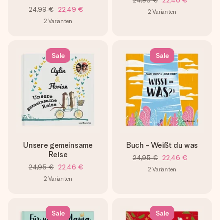
24,95 €
22,46 €
24,99 €
22,49 €
2
Varianten
2
Varianten
Sale
Sale
Unsere gemeinsame
Buch - Weißt du was
Reise
24,95 €
22,46 €
24,95 €
22,46 €
2
Varianten
2
Varianten
Sale
Sale