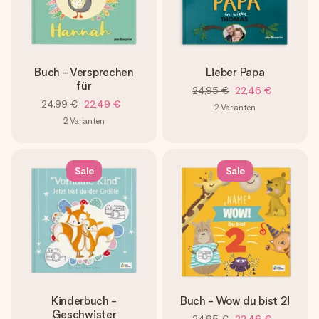
Erstelle etwas Einzigartiges in wenigen Schritten – mit
ihrem Namen, deinem Foto oder einer Nachricht von
Herzen. Kein Stress, nur pure Liebe für den perfekten
Moment.
Buch - Versprechen
Lieber Papa
für
24,95 €
22,46 €
24,99 €
22,49 €
2
Varianten
2
Varianten
Sale
Sale
Kinderbuch -
Buch - Wow du bist 2!
Geschwister