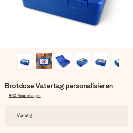
Erstelle etwas Einzigartiges in wenigen Schritten – mit
ihrem Namen, deinem Foto oder einer Nachricht von
Herzen. Kein Stress, nur pure Liebe für den perfekten
Moment.
Brotdose Vatertag personalisieren
860
Beurteilungen
Vorrätig