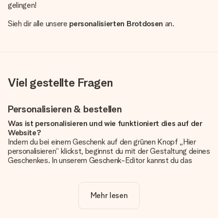
gelingen!
Sieh dir alle unsere
personalisierten Brotdosen
an.
Viel gestellte Fragen
Personalisieren & bestellen
Was ist personalisieren und wie funktioniert dies auf der
Website?
Indem du bei einem Geschenk auf den grünen Knopf „Hier
personalisieren“ klickst, beginnst du mit der Gestaltung deines
Geschenkes. In unserem Geschenk-Editor kannst du das
Geschenk komplett nach Wunsch mit deinem eigenen Foto
und/oder Text gestalten. Wenn du möchtest, wählst du auch
noch eines unserer angebotenen Designs, um deinem
Mehr lesen
Geschenk die perfekte Ausstrahlung zu verleihen.
Ist die Personalisierung im Preis enthalten?