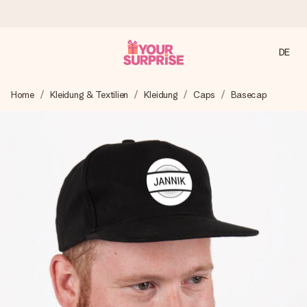
DE
Heute bestellt, in 1 Werktag verschickt
Home
Kleidung & Textilien
Kleidung
Caps
Basecap
Wir bereiten dein Geschenk sorgfältig vor und schicken es
blitzschnell – damit du es genau zum richtigen Zeitpunkt
überreichen kannst, wenn es am meisten zählt.
4,8 (basierend auf +15.000 Bewertungen)
Unsere Geschenke begeistern. Kunden bewerten uns mit
4,8 bei Google Reviews (Gesamtergebnis aller Länder, in
die wir versenden).
Mit Liebe gemacht, im Handumdrehen