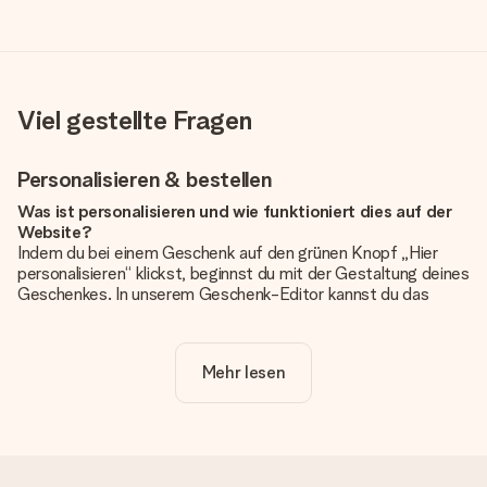
Viel gestellte Fragen
Personalisieren & bestellen
Was ist personalisieren und wie funktioniert dies auf der
Website?
Indem du bei einem Geschenk auf den grünen Knopf „Hier
personalisieren“ klickst, beginnst du mit der Gestaltung deines
Geschenkes. In unserem Geschenk-Editor kannst du das
Geschenk komplett nach Wunsch mit deinem eigenen Foto
und/oder Text gestalten. Wenn du möchtest, wählst du auch
noch eines unserer angebotenen Designs, um deinem
Mehr lesen
Geschenk die perfekte Ausstrahlung zu verleihen.
Ist die Personalisierung im Preis enthalten?
Der auf der Website angezeigte Preis ist inklusive der
Personalisierung. So ist und bleibt es übersichtlich!