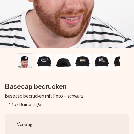
Erstelle etwas Einzigartiges in wenigen Schritten – mit
ihrem Namen, deinem Foto oder einer Nachricht von
Herzen. Kein Stress, nur pure Liebe für den perfekten
Moment.
Basecap bedrucken
Basecap bedrucken mit Foto - schwarz
1,157
Beurteilungen
Vorrätig