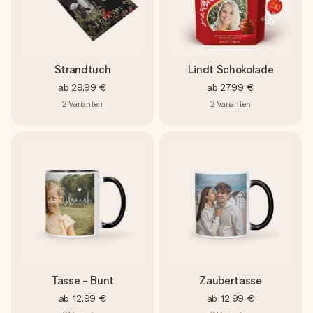
Strandtuch
Lindt Schokolade
ab
29,99 €
ab
27,99 €
2
Varianten
2
Varianten
Tasse - Bunt
Zaubertasse
ab
12,99 €
ab
12,99 €