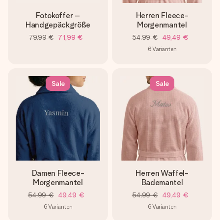
Fotokoffer –
Herren Fleece-
Handgepäckgröße
Morgenmantel
79,99 €
71,99 €
54,99 €
49,49 €
6
Varianten
Sale
Sale
Damen Fleece-
Herren Waffel-
Morgenmantel
Bademantel
54,99 €
49,49 €
54,99 €
49,49 €
6
Varianten
6
Varianten