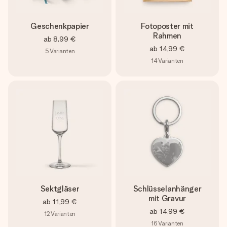
Geschenkpapier
Fotoposter mit
Rahmen
ab
8,99 €
ab
14,99 €
5
Varianten
14
Varianten
Sektgläser
Schlüsselanhänger
mit Gravur
ab
11,99 €
ab
14,99 €
12
Varianten
16
Varianten