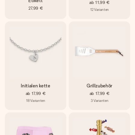
Etikett
ab
11,99 €
27,99 €
12
Varianten
Initialen kette
Grillzubehör
ab
17,99 €
ab
17,99 €
18
Varianten
3
Varianten