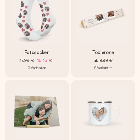
Fotosocken
Toblerone
17,99 €
16,16 €
ab
9,99 €
3
Varianten
9
Varianten