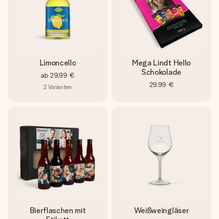
Limoncello
Mega Lindt Hello
Schokolade
ab
29,99 €
29,99 €
2
Varianten
Bierflaschen mit
Weißweingläser