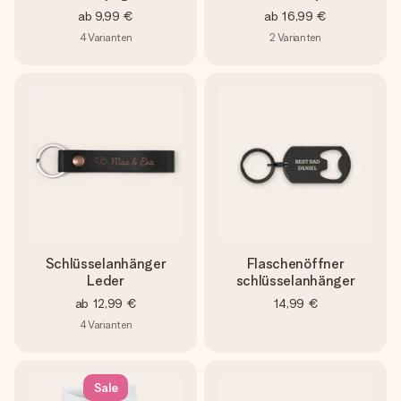
ab
9,99 €
ab
16,99 €
4
Varianten
2
Varianten
Schlüsselanhänger
Flaschenöffner
Leder
schlüsselanhänger
ab
12,99 €
14,99 €
4
Varianten
Sale