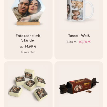
Fotokachel mit
Tasse - Weiß
Ständer
11,99 €
10,79 €
ab
14,99 €
6
Varianten