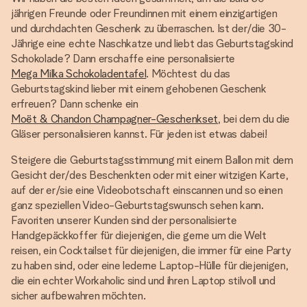
jährigen Freunde oder Freundinnen mit einem einzigartigen
und durchdachten Geschenk zu überraschen. Ist der/die 30-
Jährige eine echte Naschkatze und liebt das Geburtstagskind
Schokolade? Dann erschaffe eine personalisierte
Mega Milka Schokoladentafel
. Möchtest du das
Geburtstagskind lieber mit einem gehobenen Geschenk
erfreuen? Dann schenke ein
Moët & Chandon Champagner-Geschenkset
, bei dem du die
Gläser personalisieren kannst. Für jeden ist etwas dabei!
Steigere die Geburtstagsstimmung mit einem Ballon mit dem
Gesicht der/des Beschenkten oder mit einer witzigen Karte,
auf der er/sie eine Videobotschaft einscannen und so einen
ganz speziellen Video-Geburtstagswunsch sehen kann.
Favoriten unserer Kunden sind der personalisierte
Handgepäckkoffer für diejenigen, die gerne um die Welt
reisen, ein Cocktailset für diejenigen, die immer für eine Party
zu haben sind, oder eine lederne Laptop-Hülle für diejenigen,
die ein echter Workaholic sind und ihren Laptop stilvoll und
sicher aufbewahren möchten.