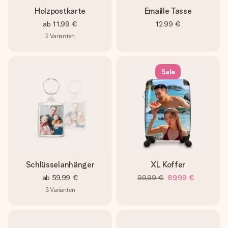
Holzpostkarte
Emaille Tasse
ab
11,99 €
12,99 €
2
Varianten
Sale
Schlüsselanhänger
XL Koffer
ab
59,99 €
99,99 €
89,99 €
3
Varianten