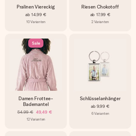
Pralinen Viereckig
Riesen Chokotoff
ab
14,99 €
ab
17,99 €
10
Varianten
2
Varianten
Sale
Damen Frottee-
Schlüsselanhänger
Bademantel
ab
9,99 €
54,99 €
49,49 €
6
Varianten
12
Varianten