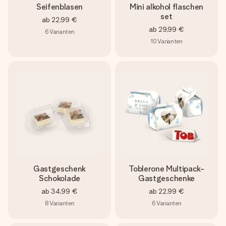
Seifenblasen
Mini alkohol flaschen
set
ab
22,99 €
ab
29,99 €
6
Varianten
10
Varianten
Gastgeschenk
Toblerone Multipack-
Schokolade
Gastgeschenke
ab
34,99 €
ab
22,99 €
8
Varianten
6
Varianten