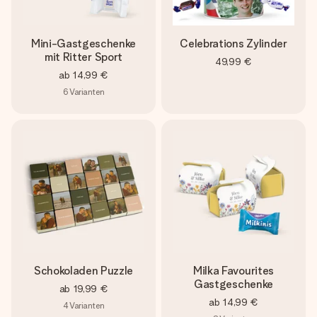
Mini-Gastgeschenke
Celebrations Zylinder
mit Ritter Sport
49,99 €
ab
14,99 €
6
Varianten
Schokoladen Puzzle
Milka Favourites
Gastgeschenke
ab
19,99 €
ab
14,99 €
4
Varianten