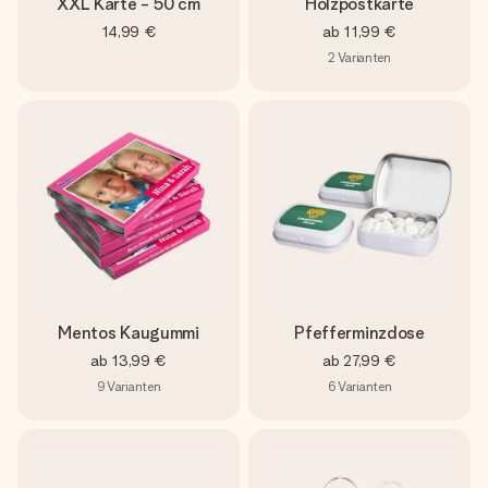
XXL Karte - 50 cm
Holzpostkarte
14,99 €
ab
11,99 €
2
Varianten
Mentos Kaugummi
Pfefferminzdose
ab
13,99 €
ab
27,99 €
9
Varianten
6
Varianten