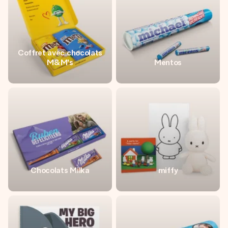
Coffret avec chocolats
M&M's
Mentos
Chocolats Milka
miffy