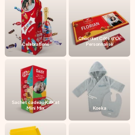
Créez quelque chose d’unique en quelques étapes – avec
son prénom, votre photo ou un message qui touche le cœur.
Sans complications, juste tout l’amour pour le moment idéal.
Chocolat Côte d'Or
Celebrations
Personnalisé
Sachet cadeau KitKat
Mini Mix
Koeka