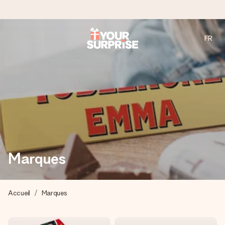
FR
Commandé ce jour, expédié sous 24h
Nous préparons votre cadeau avec attention et l’envoyons
en un éclair – pour que vous puissiez l’offrir au bon moment,
quand cela compte le plus.
4,8 (sur la base de +15 000 avis)
Nos cadeaux sont appréciés. Les clients nous attribuent
Marques
une note de 4,8 sur Google Reviews (total de tous les
pays où nous sommes présents).
Accueil
Marques
Carte de vœux gratuite