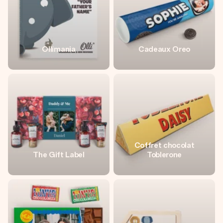
Ollimania
Cadeaux Oreo
Coffret chocolat
The Gift Label
Toblerone