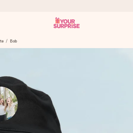
te
Bob
 éclair – pour que vous puissiez l’offrir au bon moment, quand cel
 note de 4,8 sur Google Reviews (total de tous les pays où nous s
rénom, votre photo ou un message qui touche le cœur. Sans complic