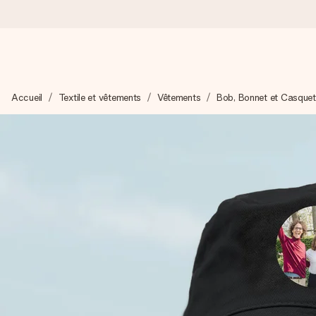
Commandé ce jour, expédié sous 24h
Accueil
Textile et vêtements
Vêtements
Bob, Bonnet et Casquet
Nous préparons votre cadeau avec attention et l’envoyons en un
4,8 (sur la base de +15 000 avis)
Nos cadeaux sont appréciés. Les clients nous attribuent une
Carte de vœux gratuite
Créez quelque chose d’unique en quelques étapes – avec son p