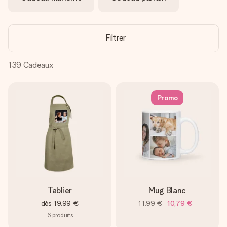
Créez quelque chose d’unique en quelques étapes – avec
son prénom, votre photo ou un message qui touche le cœur.
Sans complications, juste tout l’amour pour le moment idéal.
Filtrer
139
Cadeaux
Promo
Tablier
Mug Blanc
dès
19,99 €
11,99 €
10,79 €
6
produits