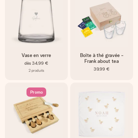
Vase en verre
Boîte à thé gravée -
Frank about tea
dès
34,99 €
39,99 €
2
produits
Promo