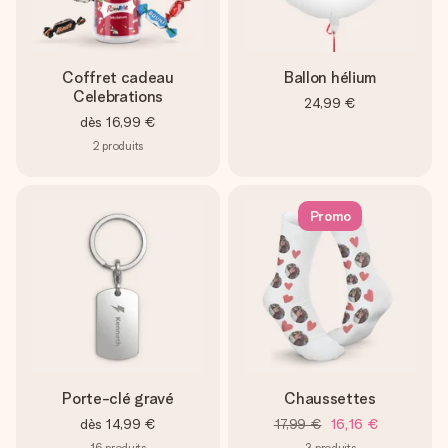
Coffret cadeau
Ballon hélium
Celebrations
24,99 €
dès
16,99 €
2
produits
Promo
Porte-clé gravé
Chaussettes
dès
14,99 €
17,99 €
16,16 €
16
produits
3
produits