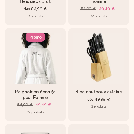
Heidsieck Brut
homme
dès
84,99 €
54,99 €
49,49 €
3
produits
12
produits
Promo
Peignoir en éponge
Bloc couteaux cuisine
pour Femme
dès
49,99 €
54,99 €
49,49 €
2
produits
12
produits