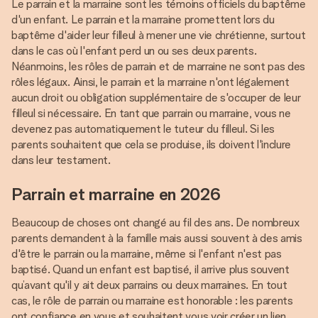
Le parrain et la marraine sont les témoins officiels du baptême
d'un enfant. Le parrain et la marraine promettent lors du
baptême d'aider leur filleul à mener une vie chrétienne, surtout
dans le cas où l'enfant perd un ou ses deux parents.
Néanmoins, les rôles de parrain et de marraine ne sont pas des
rôles légaux. Ainsi, le parrain et la marraine n'ont légalement
aucun droit ou obligation supplémentaire de s'occuper de leur
filleul si nécessaire. En tant que parrain ou marraine, vous ne
devenez pas automatiquement le tuteur du filleul. Si les
parents souhaitent que cela se produise, ils doivent l'inclure
dans leur testament.
Parrain et marraine en 2026
Beaucoup de choses ont changé au fil des ans. De nombreux
parents demandent à la famille mais aussi souvent à des amis
d'être le parrain ou la marraine, même si l'enfant n'est pas
baptisé. Quand un enfant est baptisé, il arrive plus souvent
qu’avant qu'il y ait deux parrains ou deux marraines. En tout
cas, le rôle de parrain ou marraine est honorable : les parents
ont confiance en vous et souhaitent vous voir créer un lien