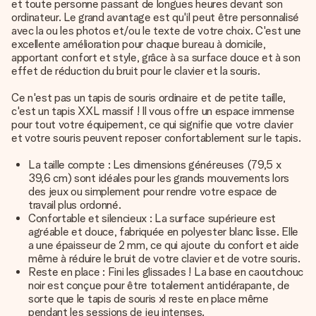
et toute personne passant de longues heures devant son
ordinateur. Le grand avantage est qu'il peut être personnalisé
avec la ou les photos et/ou le texte de votre choix. C'est une
excellente amélioration pour chaque bureau à domicile,
apportant confort et style, grâce à sa surface douce et à son
effet de réduction du bruit pour le clavier et la souris.
Ce n'est pas un tapis de souris ordinaire et de petite taille,
c'est un tapis XXL massif ! Il vous offre un espace immense
pour tout votre équipement, ce qui signifie que votre clavier
et votre souris peuvent reposer confortablement sur le tapis.
La taille compte : Les dimensions généreuses (79,5 x
39,6 cm) sont idéales pour les grands mouvements lors
des jeux ou simplement pour rendre votre espace de
travail plus ordonné.
Confortable et silencieux : La surface supérieure est
agréable et douce, fabriquée en polyester blanc lisse. Elle
a une épaisseur de 2 mm, ce qui ajoute du confort et aide
même à réduire le bruit de votre clavier et de votre souris.
Reste en place : Fini les glissades ! La base en caoutchouc
noir est conçue pour être totalement antidérapante, de
sorte que le tapis de souris xl reste en place même
pendant les sessions de jeu intenses.