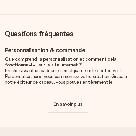
Questions fréquentes
Personnalisation & commande
Que comprend la personnalisation et comment cela
fonctionne-t-il sur le site internet ?
En choisissant un cadeau et en cliquant sur le bouton vert «
Personnalisez ici », vous commencez votre création. Grâce à
notre éditeur de cadeau, vous pouvez entièrement le
personnaliser à souhait en y ajoutant vos photos et/ou texte.
Vous pouvez même, si vous le désirez, choisir un design
unique pour ajouter une touche finale à votre cadeau.
En savoir plus
La personnalisation est-elle comprise dans le prix ?
Le prix affiché sur le site internet comprend la
personnalisation de votre cadeau. Bien plus simple ainsi !
Comment savoir si ma photo est de qualité suffisante ?