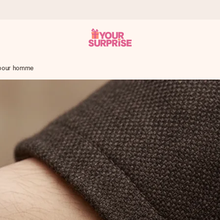
é pour homme
 éclair – pour que vous puissiez l’offrir au bon moment, quand cel
 note de 4,8 sur Google Reviews (total de tous les pays où nous s
rénom, votre photo ou un message qui touche le cœur. Sans complic