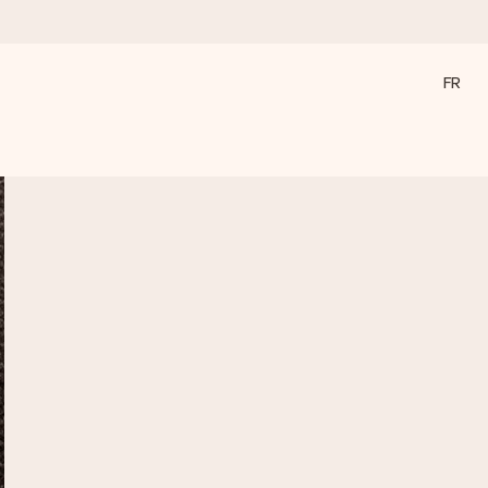
FR
a compte le plus.
ommes présents).
ations, juste tout l’amour pour le moment idéal.