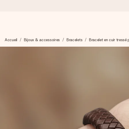
Commandé ce jour, expédié sous 24h
Accueil
Bijoux & accessoires
Bracelets
Bracelet en cuir tress
Nous préparons votre cadeau avec attention et l’envoyons en un
4,8 (sur la base de +15 000 avis)
Nos cadeaux sont appréciés. Les clients nous attribuent une
Carte de vœux gratuite
Créez quelque chose d’unique en quelques étapes – avec son p