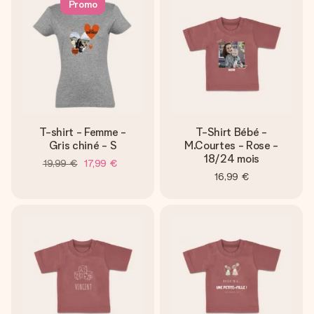
Promo
T-shirt - Femme -
T-Shirt Bébé -
Gris chiné - S
M.Courtes - Rose -
18/24 mois
19,99 €
17,99 €
16,99 €