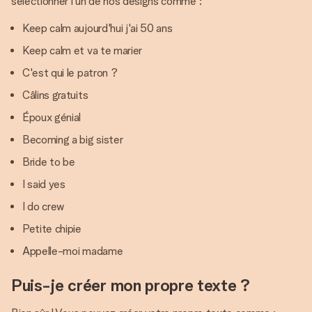
sélectionner l'un de nos designs comme :
Keep calm aujourd'hui j'ai 50 ans
Keep calm et va te marier
C'est qui le patron ?
Câlins gratuits
Époux génial
Becoming a big sister
Bride to be
I said yes
I do crew
Petite chipie
Appelle-moi madame
Puis-je créer mon propre texte ?