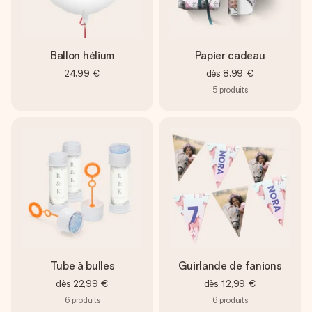
Créez quelque chose d’unique en quelques étapes – avec
son prénom, votre photo ou un message qui touche le cœur.
Sans complications, juste tout l’amour pour le moment idéal.
Ballon hélium
Papier cadeau
24,99 €
dès
8,99 €
5
produits
Tube à bulles
Guirlande de fanions
dès
22,99 €
dès
12,99 €
6
produits
6
produits