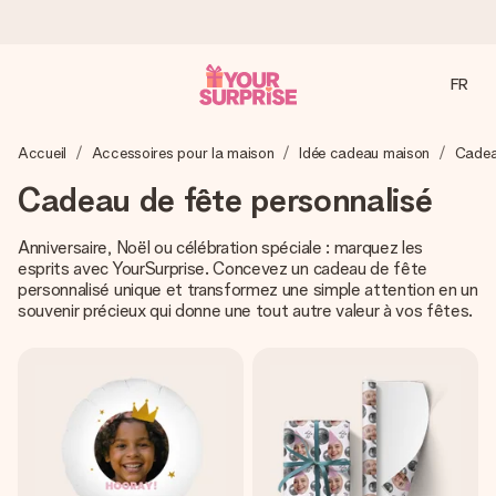
FR
Commandé ce jour, expédié sous 24h
Accueil
Accessoires pour la maison
Idée cadeau maison
Cadea
Nous préparons votre cadeau avec attention et l’envoyons
en un éclair – pour que vous puissiez l’offrir au bon moment,
Cadeau de fête personnalisé
quand cela compte le plus.
Anniversaire, Noël ou célébration spéciale : marquez les
esprits avec YourSurprise. Concevez un cadeau de fête
personnalisé unique et transformez une simple attention en un
4,8 (sur la base de +15 000 avis)
souvenir précieux qui donne une tout autre valeur à vos fêtes.
Nos cadeaux sont appréciés. Les clients nous attribuent
une note de 4,8 sur Google Reviews (total de tous les
pays où nous sommes présents).
Carte de vœux gratuite