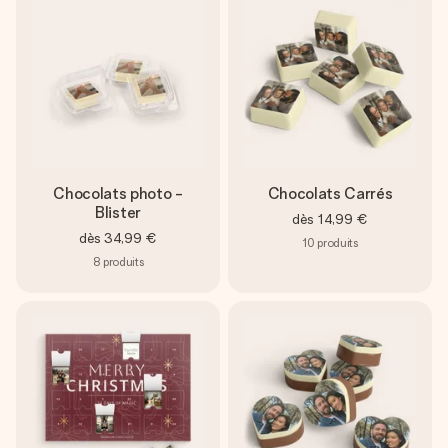
Créez quelque chose d’unique en quelques étapes – avec
son prénom, votre photo ou un message qui touche le cœur.
Sans complications, juste tout l’amour pour le moment idéal.
Chocolats photo -
Chocolats Carrés
Blister
dès
14,99 €
dès
34,99 €
10
produits
8
produits