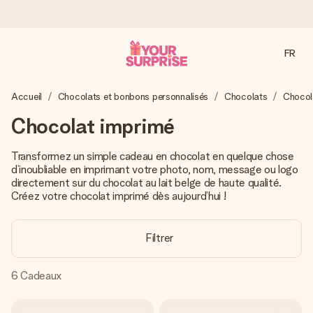
FR
Commandé ce jour, expédié sous 24h
Accueil
Chocolats et bonbons personnalisés
Chocolats
Chocol
Nous préparons votre cadeau avec attention et l’envoyons
en un éclair – pour que vous puissiez l’offrir au bon moment,
Chocolat imprimé
quand cela compte le plus.
Transformez un simple cadeau en chocolat en quelque chose
d’inoubliable en imprimant votre photo, nom, message ou logo
directement sur du chocolat au lait belge de haute qualité.
4,8 (sur la base de +15 000 avis)
Créez votre chocolat imprimé dès aujourd’hui !
Nos cadeaux sont appréciés. Les clients nous attribuent
une note de 4,8 sur Google Reviews (total de tous les
pays où nous sommes présents).
Filtrer
6
Cadeaux
Carte de vœux gratuite