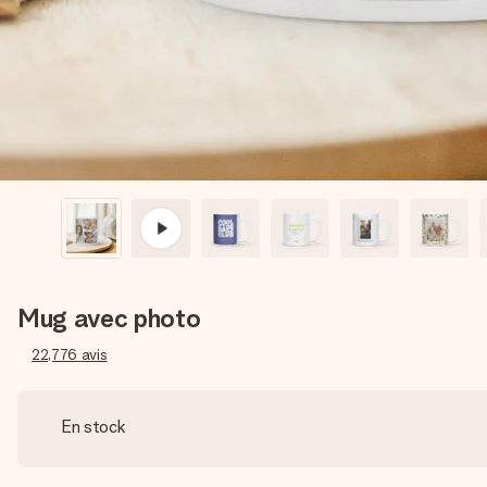
Mug avec photo
22,776
avis
En stock