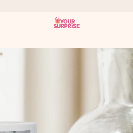
 éclair – pour que vous puissiez l’offrir au bon moment, quand cel
 note de 4,8 sur Google Reviews (total de tous les pays où nous s
rénom, votre photo ou un message qui touche le cœur. Sans complic