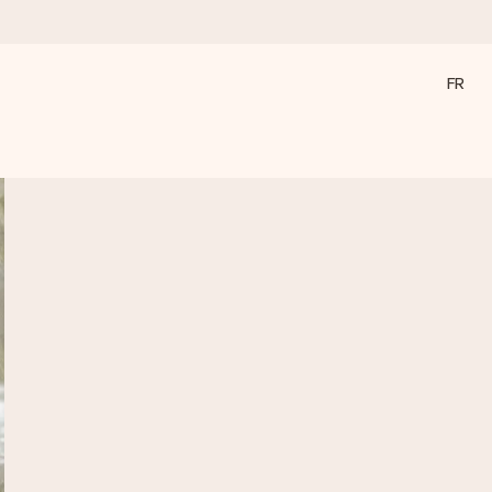
FR
a compte le plus.
ommes présents).
ations, juste tout l’amour pour le moment idéal.