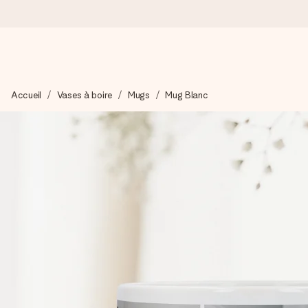
Commandé ce jour, expédié sous 24h
Accueil
Vases à boire
Mugs
Mug Blanc
Nous préparons votre cadeau avec attention et l’envoyons en un
4,8 (sur la base de +15 000 avis)
Nos cadeaux sont appréciés. Les clients nous attribuent une
Carte de vœux gratuite
Créez quelque chose d’unique en quelques étapes – avec son p