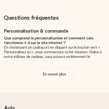
Questions fréquentes
Personnalisation & commande
Que comprend la personnalisation et comment cela
fonctionne-t-il sur le site internet ?
En choisissant un cadeau et en cliquant sur le bouton vert «
Personnalisez ici », vous commencez votre création. Grâce à
notre éditeur de cadeau, vous pouvez entièrement le
personnaliser à souhait en y ajoutant vos photos et/ou texte.
Vous pouvez même, si vous le désirez, choisir un design
unique pour ajouter une touche finale à votre cadeau.
En savoir plus
La personnalisation est-elle comprise dans le prix ?
Le prix affiché sur le site internet comprend la
personnalisation de votre cadeau. Bien plus simple ainsi !
Comment savoir si ma photo est de qualité suffisante ?
Nous voulons nous assurer que tu es entièrement satisfait de
Avis
ton cadeau. C'est pourquoi il est important d'utiliser des