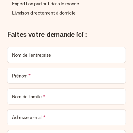
Expédition partout dans le monde
pouvez de même retrouver votre facture dans votre espace
personnel MySurprise. Vous pouvez ainsi être tranquille et
Livraison directement à domicile
envoyer directement le cadeau à l’heureux destinataire, pour
un véritable effet surprise !
Faites votre demande ici :
Nom de l'entreprise
Prénom
Nom de famille
Adresse e-mail