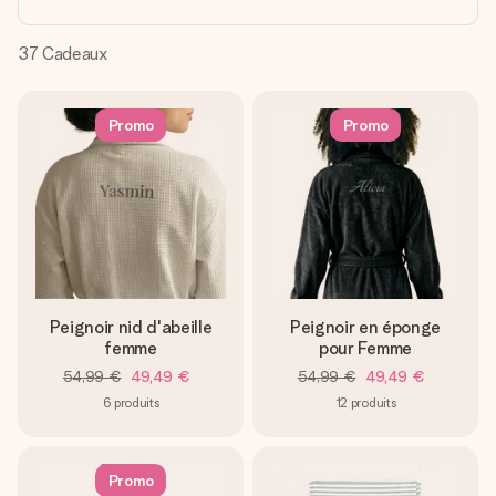
Créez quelque chose d’unique en quelques étapes – avec
son prénom, votre photo ou un message qui touche le cœur.
Sans complications, juste tout l’amour pour le moment idéal.
37
Cadeaux
Promo
Promo
Peignoir nid d'abeille
Peignoir en éponge
femme
pour Femme
54,99 €
49,49 €
54,99 €
49,49 €
6
produits
12
produits
Promo