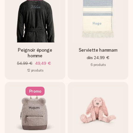
Peignoir éponge
Serviette hammam
homme
dès
24,99 €
54,99 €
49,49 €
6
produits
12
produits
Promo