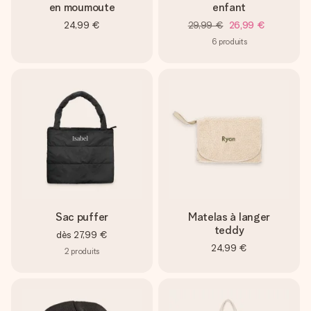
en moumoute
enfant
24,99 €
29,99 €
26,99 €
6
produits
Sac puffer
Matelas à langer
teddy
dès
27,99 €
24,99 €
2
produits