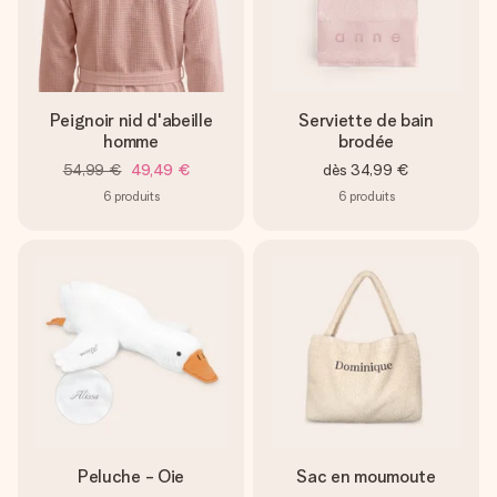
Peignoir nid d'abeille
Serviette de bain
homme
brodée
54,99 €
49,49 €
dès
34,99 €
6
produits
6
produits
Peluche - Oie
Sac en moumoute