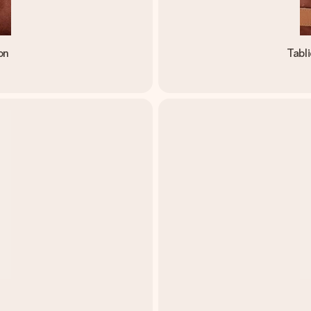
on
Tabli