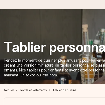
Commandé ce jour, expédié sous 24h
Nous préparons votre cadeau avec attention et l’envoyons en un
Tablier personna
4,8 (sur la base de +15 000 avis)
Rendez le moment de cuisiner plus amusant pour les enfan
Nos cadeaux sont appréciés. Les clients nous attribuent une
créant une version miniature du tablier personnalisé clas
enfants. Nos tabliers pour enfants peuvent être personna
amusant, un texte ou leur nom.
Carte de vœux gratuite
Créez quelque chose d’unique en quelques étapes – avec son p
Accueil
Textile et vêtements
Tablier de cuisine