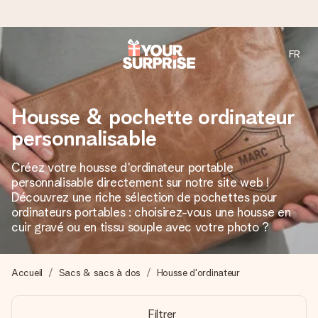
FR
Commandé ce jour, expédié sous 24h
Nous préparons votre cadeau avec attention et l’envoyons
Housse & pochette ordinateur
en un éclair – pour que vous puissiez l’offrir au bon moment,
quand cela compte le plus.
personnalisable
Créez votre housse d'ordinateur portable
personnalisable directement sur notre site web !
4,8 (sur la base de +15 000 avis)
Découvrez une riche sélection de pochettes pour
Nos cadeaux sont appréciés. Les clients nous attribuent
ordinateurs portables : choisirez-vous une housse en
une note de 4,8 sur Google Reviews (total de tous les
cuir gravé ou en tissu souple avec votre photo ?
pays où nous sommes présents).
Accueil
Sacs & sacs à dos
Housse d'ordinateur
Carte de vœux gratuite
Filtrer