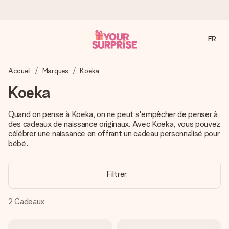
FR
Commandé ce jour, expédié sous 24h
Accueil
Marques
Koeka
Nous préparons votre cadeau avec attention et l’envoyons
en un éclair – pour que vous puissiez l’offrir au bon moment,
Koeka
quand cela compte le plus.
Quand on pense à Koeka, on ne peut s'empêcher de penser à
des cadeaux de naissance originaux. Avec Koeka, vous pouvez
célébrer une naissance en offrant un cadeau personnalisé pour
4,8 (sur la base de +15 000 avis)
bébé.
Nos cadeaux sont appréciés. Les clients nous attribuent
une note de 4,8 sur Google Reviews (total de tous les
pays où nous sommes présents).
Filtrer
2
Cadeaux
Carte de vœux gratuite