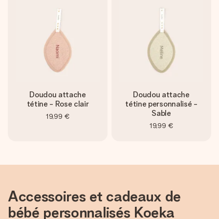
Créez quelque chose d’unique en quelques étapes – avec
son prénom, votre photo ou un message qui touche le cœur.
Sans complications, juste tout l’amour pour le moment idéal.
Doudou attache
Doudou attache
tétine - Rose clair
tétine personnalisé -
Sable
19,99 €
19,99 €
Accessoires et cadeaux de
bébé personnalisés Koeka