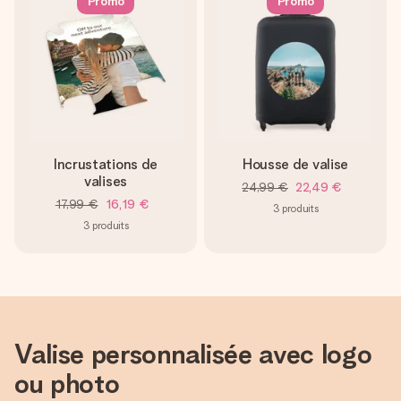
Promo
Promo
Incrustations de
Housse de valise
valises
24,99 €
22,49 €
17,99 €
16,19 €
3
produits
3
produits
Valise personnalisée avec logo
ou photo