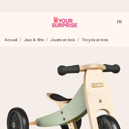
FR
Commandé ce jour, expédié sous 24h
Accueil
Jeux & fête
Jouets en bois
Tricycle en bois
Nous préparons votre cadeau avec attention et l’envoyons
en un éclair – pour que vous puissiez l’offrir au bon moment,
quand cela compte le plus.
4,8 (sur la base de +15 000 avis)
Nos cadeaux sont appréciés. Les clients nous attribuent
une note de 4,8 sur Google Reviews (total de tous les
pays où nous sommes présents).
Carte de vœux gratuite