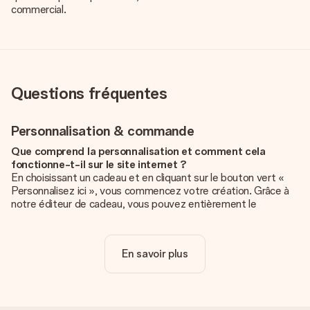
commercial.
Questions fréquentes
Personnalisation & commande
Que comprend la personnalisation et comment cela
fonctionne-t-il sur le site internet ?
En choisissant un cadeau et en cliquant sur le bouton vert «
Personnalisez ici », vous commencez votre création. Grâce à
notre éditeur de cadeau, vous pouvez entièrement le
personnaliser à souhait en y ajoutant vos photos et/ou texte.
Vous pouvez même, si vous le désirez, choisir un design
unique pour ajouter une touche finale à votre cadeau.
En savoir plus
La personnalisation est-elle comprise dans le prix ?
Le prix affiché sur le site internet comprend la
personnalisation de votre cadeau. Bien plus simple ainsi !