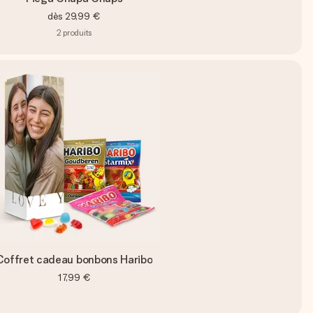
dès
29,99 €
2
produits
Coffret cadeau bonbons Haribo
17,99 €