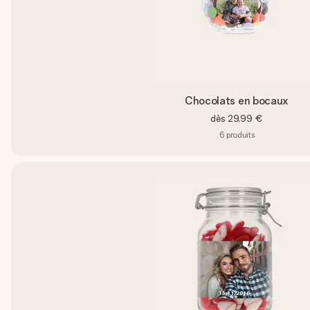
Chocolats en bocaux
dès
29,99 €
6
produits