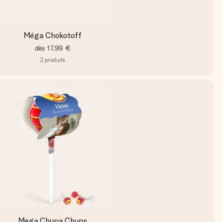
Méga Chokotoff
dès
17,99 €
2
produits
Mega Chupa Chups