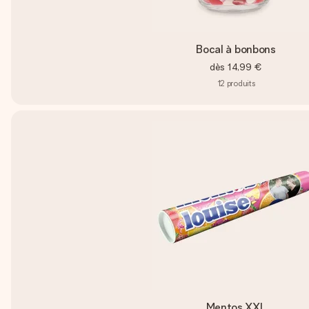
Bocal à bonbons
dès
14,99 €
12
produits
Mentos XXL