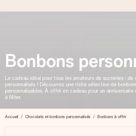
Commandé ce jour, expédié sous 24h
Nous préparons votre cadeau avec attention et l’envoyons en un
Bonbons personn
4,8 (sur la base de +15 000 avis)
Le cadeau idéal pour tous les amateurs de sucreries : de
Nos cadeaux sont appréciés. Les clients nous attribuent une
personnalisés ! Découvrez une riche sélection de bonbon
personnalisables. À offrir en cadeau pour un anniversaire
à fêter.
Carte de vœux gratuite
Créez quelque chose d’unique en quelques étapes – avec son p
Accueil
Chocolats et bonbons personnalisés
Bonbons à offrir