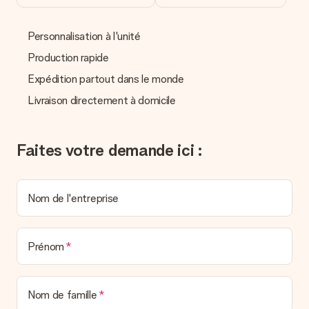
Que puis-je faire si le cadeau ne me convient pas tout à
fait ?
Personnalisation à l'unité
Nous déplorons le fait que votre cadeau ne vous plaise pas.
Vous pouvez dans ce cas contacter notre service client qui
Production rapide
vous aidera à trouver une solution satisfaisante.
Expédition partout dans le monde
La facture est-elle envoyée avec le cadeau ?
Livraison directement à domicile
Nous n’envoyons pas de facture avec le cadeau. Nous vous
l’envoyons par e-mail avec la confirmation de commande. Vous
pouvez de même retrouver votre facture dans votre espace
personnel MySurprise. Vous pouvez ainsi être tranquille et
Faites votre demande ici :
envoyer directement le cadeau à l’heureux destinataire, pour
un véritable effet surprise !
Nom de l'entreprise
Prénom
Nom de famille