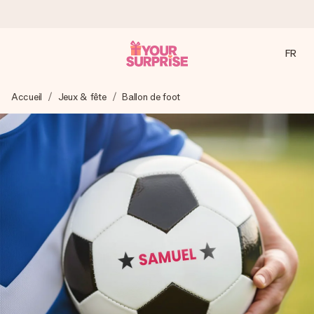
FR
Commandé ce jour, expédié sous 24h
Accueil
Jeux & fête
Ballon de foot
Nous préparons votre cadeau avec attention et l’envoyons
en un éclair – pour que vous puissiez l’offrir au bon moment,
quand cela compte le plus.
4,8 (sur la base de +15 000 avis)
Nos cadeaux sont appréciés. Les clients nous attribuent
une note de 4,8 sur Google Reviews (total de tous les
pays où nous sommes présents).
Carte de vœux gratuite