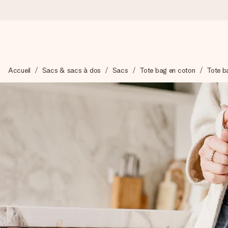
Commandé ce jour, expédié sous 24h
Accueil
Sacs & sacs à dos
Sacs
Tote bag en coton
Tote b
Nous préparons votre cadeau avec attention et l’envoyons en un
4,8 (sur la base de +15 000 avis)
Nos cadeaux sont appréciés. Les clients nous attribuent une
Carte de vœux gratuite
Créez quelque chose d’unique en quelques étapes – avec son p