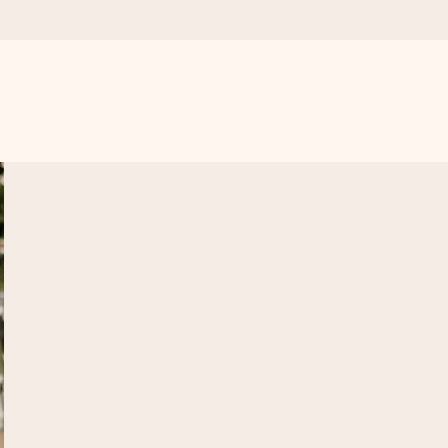
a compte le plus.
ommes présents).
ations, juste tout l’amour pour le moment idéal.