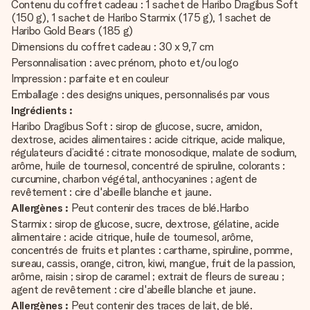
Contenu du coffret cadeau : 1 sachet de Haribo Dragibus Soft
(150 g), 1 sachet de Haribo Starmix (175 g), 1 sachet de
Haribo Gold Bears (185 g)
Dimensions du coffret cadeau : 30 x 9,7 cm
Personnalisation : avec prénom, photo et/ou logo
Impression : parfaite et en couleur
Emballage : des designs uniques, personnalisés par vous
Ingrédients :
Haribo Dragibus Soft : sirop de glucose, sucre, amidon,
dextrose, acides alimentaires : acide citrique, acide malique,
régulateurs d’acidité : citrate monosodique, malate de sodium,
arôme, huile de tournesol, concentré de spiruline, colorants :
curcumine, charbon végétal, anthocyanines ; agent de
revêtement : cire d'abeille blanche et jaune.
Allergènes :
Peut contenir des traces de blé.Haribo
Starmix : sirop de glucose, sucre, dextrose, gélatine, acide
alimentaire : acide citrique, huile de tournesol, arôme,
concentrés de fruits et plantes : carthame, spiruline, pomme,
sureau, cassis, orange, citron, kiwi, mangue, fruit de la passion,
arôme, raisin ; sirop de caramel ; extrait de fleurs de sureau ;
agent de revêtement : cire d'abeille blanche et jaune.
Allergènes :
Peut contenir des traces de lait, de blé.