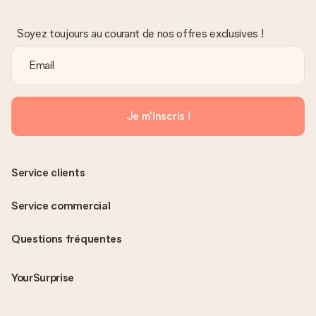
3 jours supplémentaires pour la livraison de votre cadeau en
cas de paiement par virement bancaire.
Soyez toujours au courant de nos offres exclusives !
Réception du cadeau
Que puis-je faire si le cadeau ne me convient pas tout à
fait ?
Nous déplorons le fait que votre cadeau ne vous plaise pas.
Vous pouvez dans ce cas contacter notre service client qui
Je m'inscris !
vous aidera à trouver une solution satisfaisante.
La facture est-elle envoyée avec le cadeau ?
Nous n’envoyons pas de facture avec le cadeau. Nous vous
Service clients
l’envoyons par e-mail avec la confirmation de commande. Vous
pouvez de même retrouver votre facture dans votre espace
Service commercial
personnel MySurprise. Vous pouvez ainsi être tranquille et
envoyer directement le cadeau à l’heureux destinataire, pour
un véritable effet surprise !
Questions fréquentes
YourSurprise