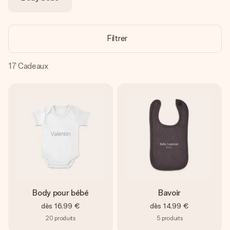
Créez quelque chose d’unique en quelques étapes – avec
son prénom, votre photo ou un message qui touche le cœur.
Sans complications, juste tout l’amour pour le moment idéal.
Filtrer
17
Cadeaux
Body pour bébé
Bavoir
dès
16,99 €
dès
14,99 €
20
produits
5
produits