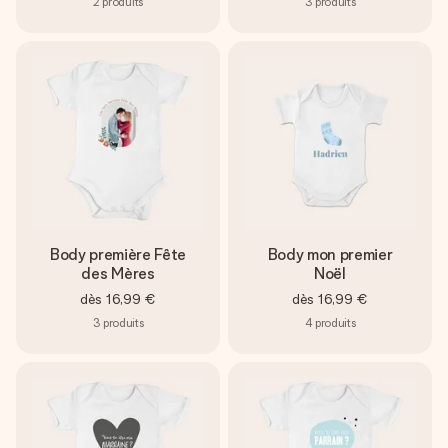
2
produits
3
produits
Body première Fête
Body mon premier
des Mères
Noël
dès
16,99 €
dès
16,99 €
3
produits
4
produits