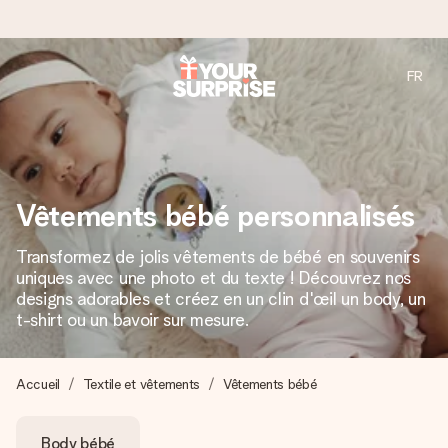
FR
Commandé ce jour, expédié sous 24h
Nous préparons votre cadeau avec attention et l’envoyons
en un éclair – pour que vous puissiez l’offrir au bon moment,
quand cela compte le plus.
Vêtements bébé personnalisés
Transformez de jolis vêtements de bébé en souvenirs
4,8 (sur la base de +15 000 avis)
uniques avec une photo et du texte ! Découvrez nos
Nos cadeaux sont appréciés. Les clients nous attribuent
designs adorables et créez en un clin d'œil un body, un
une note de 4,8 sur Google Reviews (total de tous les
t-shirt ou un bavoir sur mesure.
pays où nous sommes présents).
Accueil
Textile et vêtements
Vêtements bébé
Carte de vœux gratuite
Body bébé