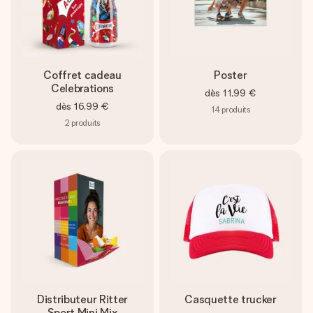
Coffret cadeau
Poster
Celebrations
dès
11,99 €
dès
16,99 €
14
produits
2
produits
Distributeur Ritter
Casquette trucker
Sport Mini Mix