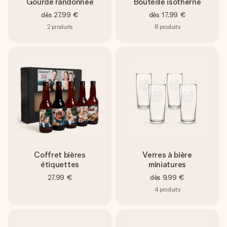
Gourde randonnée
Bouteille isotherne
dès
27,99 €
dès
17,99 €
2
produits
8
produits
Coffret bières
Verres à bière
étiquettes
miniatures
27,99 €
dès
9,99 €
4
produits