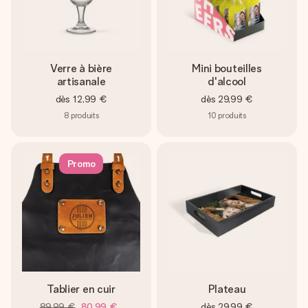
Verre à bière
Mini bouteilles
artisanale
d'alcool
dès
12,99 €
dès
29,99 €
8
produits
10
produits
Promo
Tablier en cuir
Plateau
89,99 €
80,99 €
dès
29,99 €