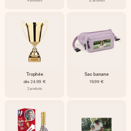
4
produits
12
produits
Trophée
Sac banane
dès
24,99 €
19,99 €
2
produits