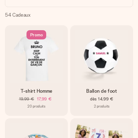
Créez quelque chose d’unique en quelques étapes – avec
son prénom, votre photo ou un message qui touche le cœur.
Sans complications, juste tout l’amour pour le moment idéal.
54
Cadeaux
Promo
T-shirt Homme
Ballon de foot
19,99 €
17,99 €
dès
14,99 €
20
produits
2
produits