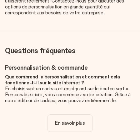
utiliseront réellement. Contactez-nous pour discuter des
options de personnalisation en grande quantité qui
correspondent aux besoins de votre entreprise.
Questions fréquentes
Personnalisation & commande
Que comprend la personnalisation et comment cela
fonctionne-t-il sur le site internet ?
En choisissant un cadeau et en cliquant sur le bouton vert «
Personnalisez ici », vous commencez votre création. Grâce à
notre éditeur de cadeau, vous pouvez entièrement le
personnaliser à souhait en y ajoutant vos photos et/ou texte.
Vous pouvez même, si vous le désirez, choisir un design
unique pour ajouter une touche finale à votre cadeau.
En savoir plus
La personnalisation est-elle comprise dans le prix ?
Le prix affiché sur le site internet comprend la