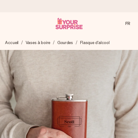
FR
Commandé ce jour, expédié sous 24h
Accueil
Vases à boire
Gourdes
Flasque d'alcool
Nous préparons votre cadeau avec attention et l’envoyons
en un éclair – pour que vous puissiez l’offrir au bon moment,
quand cela compte le plus.
4,8 (sur la base de +15 000 avis)
Nos cadeaux sont appréciés. Les clients nous attribuent
une note de 4,8 sur Google Reviews (total de tous les
pays où nous sommes présents).
Carte de vœux gratuite