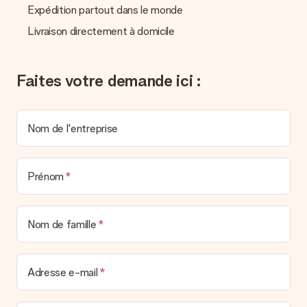
vous aidera à trouver une solution satisfaisante.
Expédition partout dans le monde
Livraison directement à domicile
La facture est-elle envoyée avec le cadeau ?
Nous n’envoyons pas de facture avec le cadeau. Nous vous
l’envoyons par e-mail avec la confirmation de commande. Vous
pouvez de même retrouver votre facture dans votre espace
Faites votre demande ici :
personnel MySurprise. Vous pouvez ainsi être tranquille et
envoyer directement le cadeau à l’heureux destinataire, pour
un véritable effet surprise !
Nom de l'entreprise
Prénom
Nom de famille
Adresse e-mail