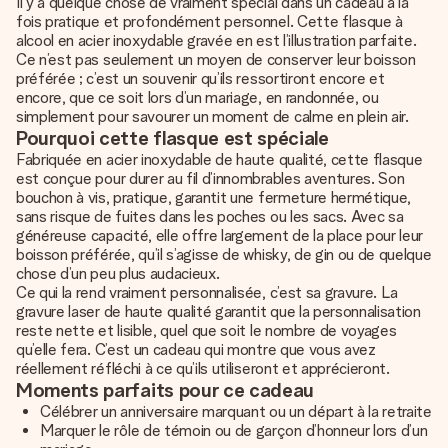
Il y a quelque chose de vraiment spécial dans un cadeau à la
fois pratique et profondément personnel. Cette flasque à
alcool en acier inoxydable gravée en est l’illustration parfaite.
Ce n’est pas seulement un moyen de conserver leur boisson
préférée ; c’est un souvenir qu’ils ressortiront encore et
encore, que ce soit lors d’un mariage, en randonnée, ou
simplement pour savourer un moment de calme en plein air.
Pourquoi cette flasque est spéciale
Fabriquée en acier inoxydable de haute qualité, cette flasque
est conçue pour durer au fil d’innombrables aventures. Son
bouchon à vis, pratique, garantit une fermeture hermétique,
sans risque de fuites dans les poches ou les sacs. Avec sa
généreuse capacité, elle offre largement de la place pour leur
boisson préférée, qu’il s’agisse de whisky, de gin ou de quelque
chose d’un peu plus audacieux.
Ce qui la rend vraiment personnalisée, c’est sa gravure. La
gravure laser de haute qualité garantit que la personnalisation
reste nette et lisible, quel que soit le nombre de voyages
qu’elle fera. C’est un cadeau qui montre que vous avez
réellement réfléchi à ce qu’ils utiliseront et apprécieront.
Moments parfaits pour ce cadeau
Célébrer un anniversaire marquant ou un départ à la retraite
Marquer le rôle de témoin ou de garçon d’honneur lors d’un