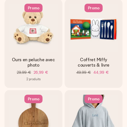
Promo
Promo
Ours en peluche avec
Coffret Miffy
photo
couverts & livre
29,99 €
26,99 €
49,99 €
44,99 €
2
produits
Promo
Promo