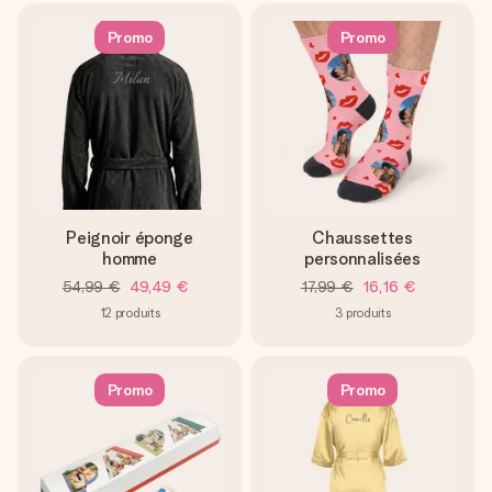
Promo
Promo
Peignoir éponge
Chaussettes
homme
personnalisées
54,99 €
49,49 €
17,99 €
16,16 €
12
produits
3
produits
Promo
Promo