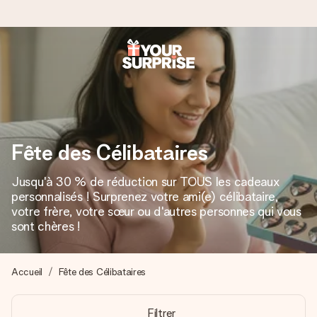
Commandé ce jour, expédié sous 24h
Nous préparons votre cadeau avec attention et l’envoyons
en un éclair – pour que vous puissiez l’offrir au bon moment,
quand cela compte le plus.
Fête des Célibataires
Jusqu'à 30 % de réduction sur TOUS les cadeaux
4,8 (sur la base de +15 000 avis)
personnalisés ! Surprenez votre ami(e) célibataire,
Nos cadeaux sont appréciés. Les clients nous attribuent
votre frère, votre sœur ou d'autres personnes qui vous
une note de 4,8 sur Google Reviews (total de tous les
sont chères !
pays où nous sommes présents).
Accueil
Fête des Célibataires
Carte de vœux gratuite
Filtrer