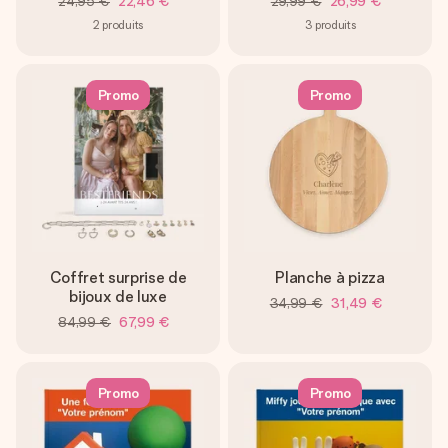
24,95 €
22,46 €
29,99 €
26,99 €
2
produits
3
produits
Promo
Promo
Coffret surprise de
Planche à pizza
bijoux de luxe
34,99 €
31,49 €
84,99 €
67,99 €
Promo
Promo