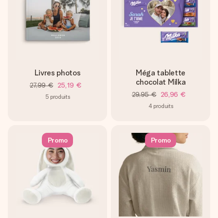
Livres photos
Méga tablette
chocolat Milka
27,99 €
25,19 €
29,95 €
26,96 €
5
produits
4
produits
Promo
Promo