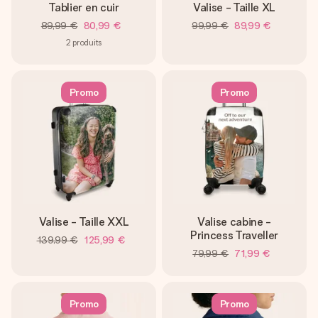
Tablier en cuir
Valise - Taille XL
89,99 €
80,99 €
99,99 €
89,99 €
2
produits
Promo
Promo
Valise - Taille XXL
Valise cabine -
Princess Traveller
139,99 €
125,99 €
79,99 €
71,99 €
Promo
Promo