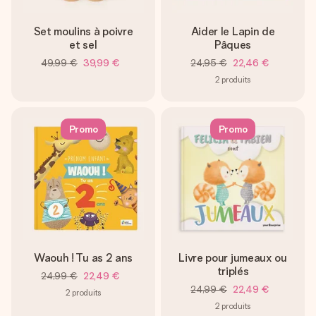
Set moulins à poivre
Aider le Lapin de
et sel
Pâques
49,99 €
39,99 €
24,95 €
22,46 €
2
produits
Promo
Promo
Waouh ! Tu as 2 ans
Livre pour jumeaux ou
triplés
24,99 €
22,49 €
24,99 €
22,49 €
2
produits
2
produits