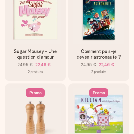
Sugar Mousey - Une
Comment puis-je
question d'amour
devenir astronaute ?
24,95 €
22,46 €
24,95 €
22,46 €
2
produits
2
produits
Promo
Promo