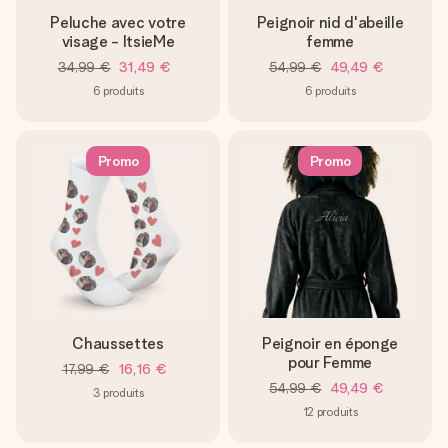
Peluche avec votre
Peignoir nid d'abeille
visage - ItsieMe
femme
34,99 €
31,49 €
54,99 €
49,49 €
6
produits
6
produits
Promo
Promo
Chaussettes
Peignoir en éponge
pour Femme
17,99 €
16,16 €
54,99 €
49,49 €
3
produits
12
produits