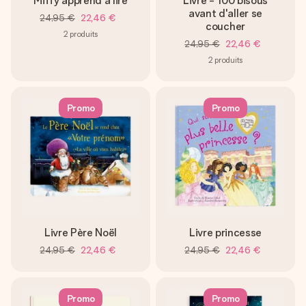
Miffy apprend à lire
Livre - 100 bisous
avant d'aller se
24,95 €
22,46 €
coucher
2
produits
24,95 €
22,46 €
2
produits
Promo
Promo
Livre Père Noël
Livre princesse
24,95 €
22,46 €
24,95 €
22,46 €
Promo
Promo