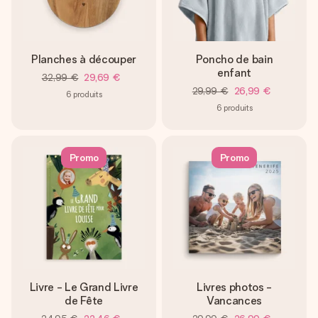
Planches à découper
Poncho de bain
enfant
32,99 €
29,69 €
29,99 €
26,99 €
6
produits
6
produits
Promo
Promo
Livre - Le Grand Livre
Livres photos -
de Fête
Vancances